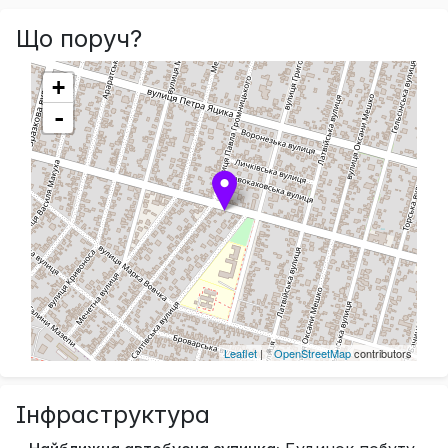
Що поруч?
+
-
Leaflet
| ©
OpenStreetMap
contributors
Інфраструктура