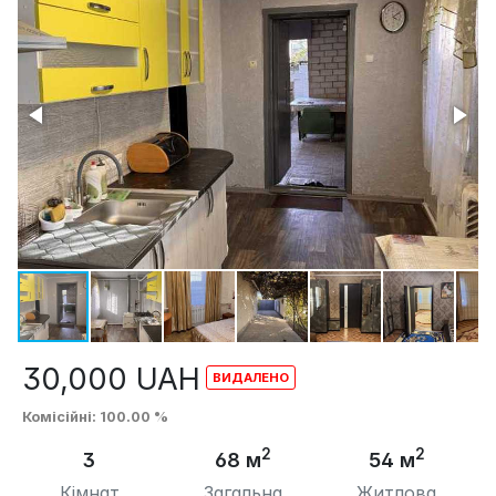
30,000
UAH
Комісійні
: 100.00 %
2
2
3
68 м
54 м
Кімнат
Загальна
Житлова