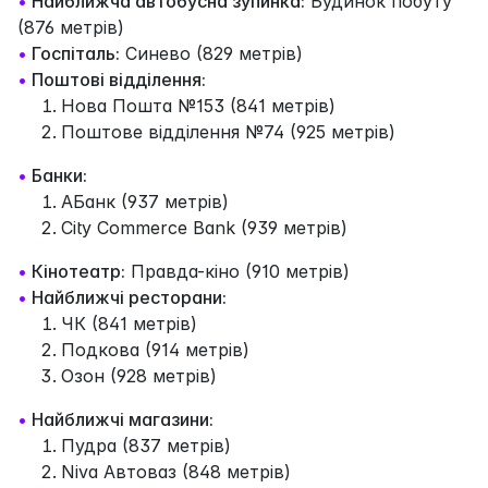
•
Найближча автобусна зупинка:
Будинок побуту
(876 метрів)
•
Госпіталь:
Синево (829 метрів)
•
Поштові відділення:
Нова Пошта №153 (841 метрів)
Поштове відділення №74 (925 метрів)
•
Банки:
АБанк (937 метрів)
City Commerce Bank (939 метрів)
•
Кінотеатр:
Правда-кіно (910 метрів)
•
Найближчі ресторани:
ЧК (841 метрів)
Подкова (914 метрів)
Озон (928 метрів)
•
Найближчі магазини:
Пудра (837 метрів)
Niva Автоваз (848 метрів)