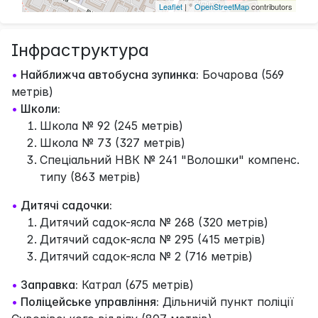
Leaflet
| ©
OpenStreetMap
contributors
Інфраструктура
•
Найближча автобусна зупинка:
Бочарова (569
метрів)
•
Школи:
Школа № 92 (245 метрів)
Школа № 73 (327 метрів)
Спеціальний НВК № 241 "Волошки" компенс.
типу (863 метрів)
•
Дитячі садочки:
Дитячий садок-ясла № 268 (320 метрів)
Дитячий садок-ясла № 295 (415 метрів)
Дитячий садок-ясла № 2 (716 метрів)
•
Заправка:
Катрал (675 метрів)
•
Поліцейське управління:
Дільничій пункт поліції