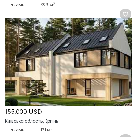
2
4-кімн.
398 м
155,000 USD
Київська область, Ірпінь
2
4-кімн.
121 м