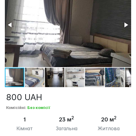
800
UAH
Комісійні
:
Без комісії
2
2
1
23 м
20 м
Кімнат
Загальна
Житлова