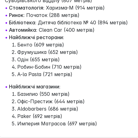
Суворівського відділу (807 метрів)
•
Стоматологія:
Харизма-М (914 метрів)
•
Ринок:
Початок (288 метрів)
•
Бібліотека:
Дитяча бібліотека № 40 (894 метрів)
•
Автомийка:
Clean Car (400 метрів)
•
Найближчі ресторани:
Бенто (609 метрів)
Фрумушика (652 метрів)
Одiн (655 метрів)
Робин-Бобин (710 метрів)
A-la Pasta (721 метрів)
•
Найближчі магазини:
Базилио (550 метрів)
Офіс-Престиж (644 метрів)
Aldobarbers (686 метрів)
Paker (692 метрів)
Империя Матрасов (697 метрів)