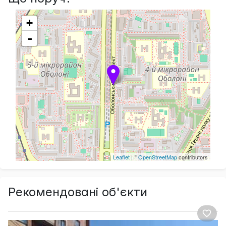
+
-
Leaflet
| ©
OpenStreetMap
contributors
Рекомендовані об'єкти