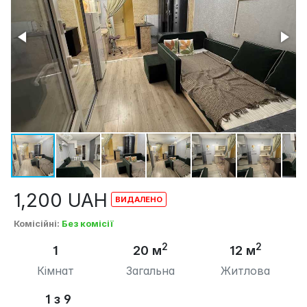
1,200
UAH
Комісійні
:
Без комісії
2
2
1
20 м
12 м
Кімнат
Загальна
Житлова
1 з 9