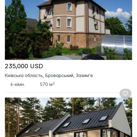
235,000 USD
Київська область, Броварський, Зазим’я
2
6-кімн.
570 м