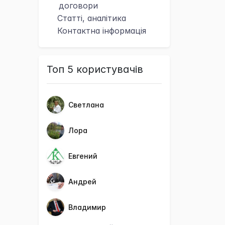
договори
Статті, аналітика
Контактна
інформація
Топ 5 користувачів
Светлана
Лора
Евгений
Андрей
Владимир