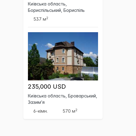
Київська область,
Бориспільський, Бориспіль
2
537 м
235,000 USD
Київська область, Броварський,
Зазим’я
2
6-кімн.
570 м