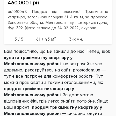
460,000 Грн
as1010047. Продаж від власника! Трикімнатна
квартира, загальною площею 61, 4 кв. м, за адресою:
Запорізька обл., м. Мелітополь, вул. Інтеркультурна,
буд. 392. (Фото станом до 24. 02. 2022., окупова...
2
3 / 5
61
/ 43
м
3-кімн.
Вам пощастило, що Ви зайшли до нас. Тепер, щоб
купити трикімнатну квартиру у
Мелітопольському районі
, не витрачайте час
даремно, реєструйтесь на сайті prostodom.ua —
тут є все потрібне для комфортної роботи. Тут
можна працювати з такими оголошеннями, як:
продаж трикімнатних квартир у
Мелітопольському районі
. За допомогою
відповідних фільтрів легко знайти потрібне. Якщо
Ваш варіант:
продам трикімнатну квартиру у
Мелітопольському районі
— використовуйте