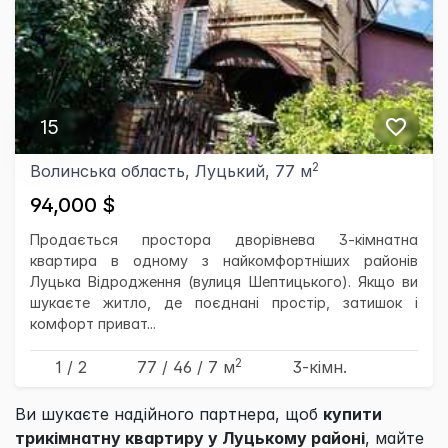
15
2
Волинська область, Луцький, 77 м
94,000 $
Продається простора дворівнева 3-кімнатна
квартира в одному з найкомфортніших районів
Луцька Відродження (вулиця Шептицького). Якщо ви
шукаєте житло, де поєднані простір, затишок і
комфорт приват...
2
1 / 2
77
/ 46
/ 7
м
3-кімн.
Ви шукаєте надійного партнера, щоб
купити
трикімнатну квартиру у Луцькому районі
, майте