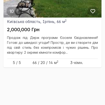
10
2
Київська область, Ірпінь, 66 м
2,000,000 Грн
Продаж під Держ програми Єоселя Євідновлення!!
Готові до швидкої угоди!! Простір, де ви створите дім
під свій стиль без компромісів і чужих рішень. Про
квартиру: 2 окремі кімнати комфор...
2
5 / 5
66
/ 20
/ 14
м
3-кімн.