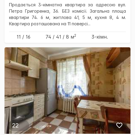
Продається 3-кімнатна квартира за адресою вул.
Петра Григоренка, 36. БЕЗ комісії. Загальна площа
квартири 74. 6 м, житлова 41, 5 м, кухня 8, 4 м.
Квартира розташована на 11 поверсі...
2
11 / 16
74
/ 41
/ 8
м
3-кімн.
22