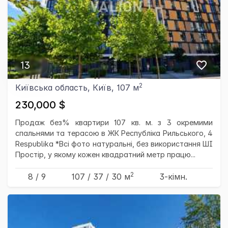
×
13
2
Київська область, Київ, 107 м
230,000 $
Продаж без% квартири 107 кв. м. з 3 окремими
спальнями та терасою в ЖК Республіка Рильського, 4
Respublika *Всі фото натуральні, без використання ШІ
Простір, у якому кожен квадратний метр працю...
2
8 / 9
107
/ 37
/ 30
м
3-кімн.