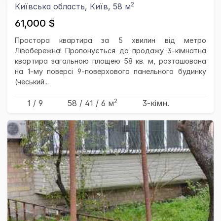
2
Київська область, Київ, 58 м
61,000 $
Простора квартира за 5 хвилин від метро
Лівобережна! Пропонується до продажу 3-кімнатна
квартира загальною площею 58 кв. м, розташована
на 1-му поверсі 9-поверхового панельного будинку
(чеський...
2
1 / 9
58
/ 41
/ 6
м
3-кімн.