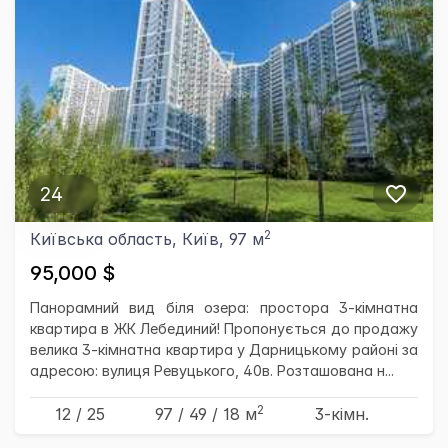
24
2
Київська область, Київ, 97 м
95,000 $
Панорамний вид біля озера: простора 3-кімнатна
квартира в ЖК Лебединий! Пропонується до продажу
велика 3-кімнатна квартира у Дарницькому районі за
адресою: вулиця Ревуцького, 40в. Розташована н...
2
12 / 25
97
/ 49
/ 18
м
3-кімн.