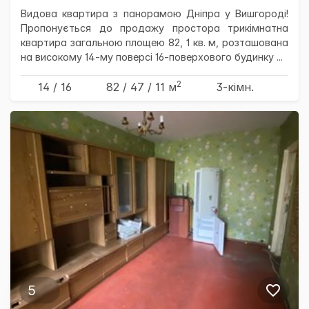
Видова квартира з панорамою Дніпра у Вишгороді!
Пропонується до продажу простора трикімнатна
квартира загальною площею 82, 1 кв. м, розташована
на високому 14-му поверсі 16-поверхового будинку ...
2
14 / 16
82
/ 47
/ 11
м
3-кімн.
5