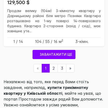
129,500 $
Продам велику (104м) 3-кімнатну квартиру у
Дарницькому районі біля метро Позняки. Квартира
розташована на 1-му поверсі 14-поверхового
будинка. Квартира 2-стороння (захід / схід), має
зовнішнє уте...
2
1 / 14
104
/ 55
/ 16
м
3-кімн.
ЗАВАНТАЖИТИ ЩЕ
«
1
2
3
»
Незалежно від того, яке перед Вами стоїть
завдання, наприклад,
купити трикімнатну
квартиру у Київській області
, майте на увазі, що
портал
Простодом
завжди радий Вам допомогти.
Уважно ознайомтеся з усіма умовами,