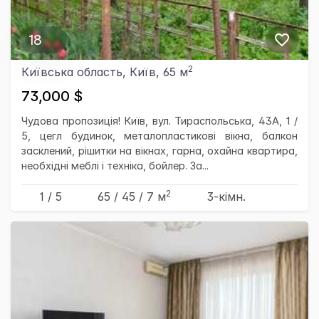
18
2
Київська область, Київ, 65 м
73,000 $
Чудова пропозиція! Київ, вул. Тираспольська, 43А, 1 /
5, цегл будинок, металопластикові вікна, балкон
засклений, рішитки на вікнах, гарна, охайна квартира,
необхідні меблі і техніка, бойлер. За...
2
1 / 5
65
/ 45
/ 7
м
3-кімн.