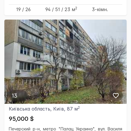
2
19 / 26
94
/ 51
/ 23
м
3-кімн.
13
2
Київська область, Київ, 87 м
95,000 $
Печерский р-н, метро "Палац Украина", вул. Василя