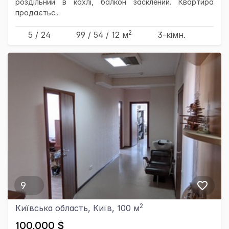
роздільний в кахлі, балкон засклений. Квартира
продаєтьс...
2
5 / 24
99
/ 54
/ 12
м
3-кімн.
9
2
Київська область, Київ, 100 м
100,000 $