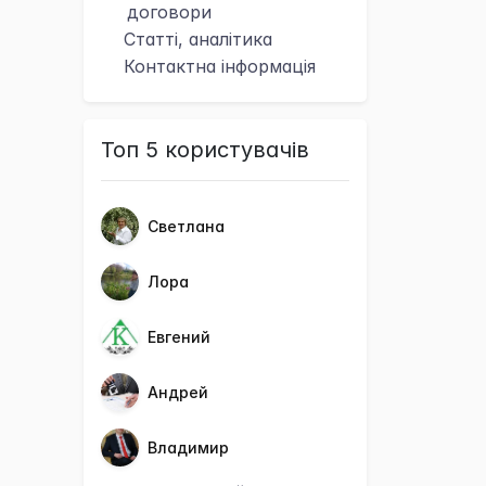
договори
Статті, аналітика
Контактна
інформація
Топ 5 користувачів
Светлана
Лора
Евгений
Андрей
Владимир