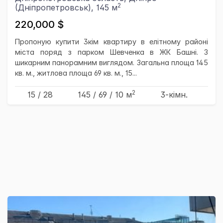
2
(Дніпропетровськ), 145 м
220,000 $
Пропоную купити 3кім квартиру в елітному районі
міста поряд з парком Шевченка в ЖК Башні. З
шикарним панорамним виглядом. Загальна площа 145
кв. м., житлова площа 69 кв. м., 15...
2
15 / 28
145
/ 69
/ 10
м
3-кімн.