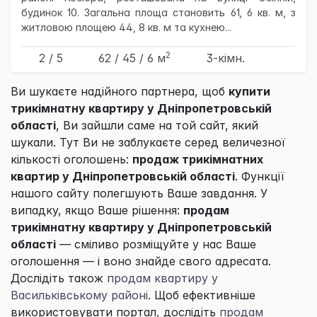
будинок 10. Загальна площа становить 61, 6 кв. м, з
житловою площею 44, 8 кв. м та кухнею...
2
2 / 5
62
/ 45
/ 6
м
3-кімн.
Ви шукаєте надійного партнера, щоб
купити
трикімнатну квартиру у Дніпропетровській
області
, Ви зайшли саме на той сайт, який
шукали. Тут Ви не заблукаєте серед величезної
кількості оголошень:
продаж трикімнатних
квартир у Дніпропетровській області
. Функції
нашого сайту полегшують Ваше завдання. У
випадку, якщо Ваше рішення:
продам
трикімнатну квартиру у Дніпропетровській
області
— сміливо розміщуйте у нас Ваше
оголошення — і воно знайде свого адресата.
Дослідіть також
продам квартиру у
Васильківському районі
. Щоб ефективніше
використовувати портал, дослідіть
продам