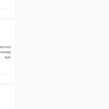
натної
ичному
 вул.