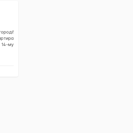
роді!
артира
 14-му