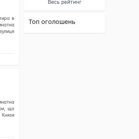
Весь рейтинг
тира в
Топ оголошень
мнатна
улиця
мнатна
ри, що
 Князя