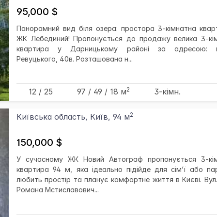
95,000 $
Панорамний вид біля озера: простора 3-кімнатна квар
ЖК Лебединий! Пропонується до продажу велика 3-кі
квартира у Дарницькому районі за адресою: в
Ревуцького, 40в. Розташована н...
2
12 / 25
97
/ 49
/ 18
м
3-кімн.
2
Київська область, Київ, 94 м
150,000 $
У сучасному ЖК Новий Автограф пропонується 3-кі
квартира 94 м, яка ідеально підійде для сім’ї або па
любить простір та планує комфортне життя в Києві. Вул.
Романа Мстиславович...