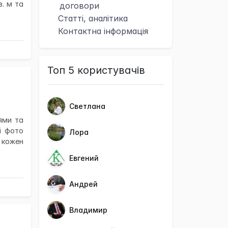
в. м та
договори
Статті, аналітика
Контактна
інформація
Топ 5 користувачів
Светлана
ями та
і фото
Лора
 кожен
Евгений
Андрей
Владимир