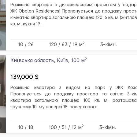
Розкішна квартира з дизайнерським проєктом у подар
ЖК Obolon Residences! Пропонується до продажу прост
кімнатна квартира загальною площею 120. 6 кв. м (житлов
кв. м, кухня 19....
2
10 / 26
120
/ 63
/ 19
м
3-кімн.
2
Київська область, Київ, 100 м
139,000 $
Розкішна квартира з видом на парк у ЖК Козац
Пропонується до продажу простора та світла 3-кі
квартира загальною площею 100 кв. м, розташов
зручному 10-му поверсі 18-поверхового...
2
10 / 18
100
/ 51
/ 12
м
3-кімн.