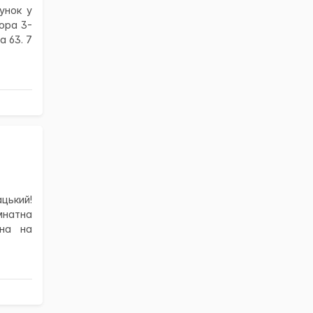
унок у
ора 3-
а 63. 7
ький!
мнатна
ана на