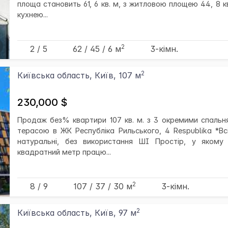
площа становить 61, 6 кв. м, з житловою площею 44, 8 к
кухнею...
2
2 / 5
62
/ 45
/ 6
м
3-кімн.
2
Київська область, Київ, 107 м
230,000 $
Продаж без% квартири 107 кв. м. з 3 окремими спальн
терасою в ЖК Республіка Рильського, 4 Respublika *Вс
натуральні, без використання ШІ Простір, у якому
квадратний метр працю...
2
8 / 9
107
/ 37
/ 30
м
3-кімн.
2
Київська область, Київ, 97 м