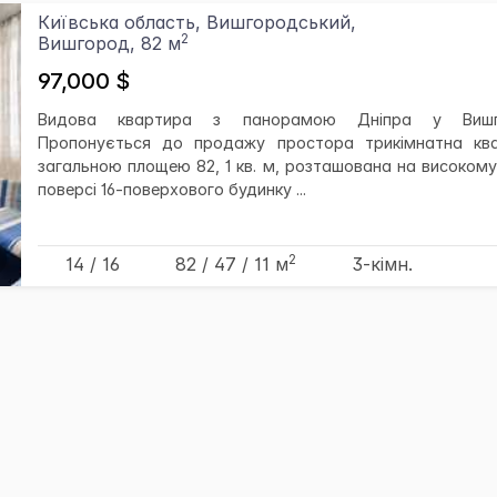
Київська область, Вишгородський,
2
Вишгород, 82 м
97,000 $
Видова квартира з панорамою Дніпра у Вишго
Пропонується до продажу простора трикімнатна кв
загальною площею 82, 1 кв. м, розташована на високому
поверсі 16-поверхового будинку ...
2
14 / 16
82
/ 47
/ 11
м
3-кімн.