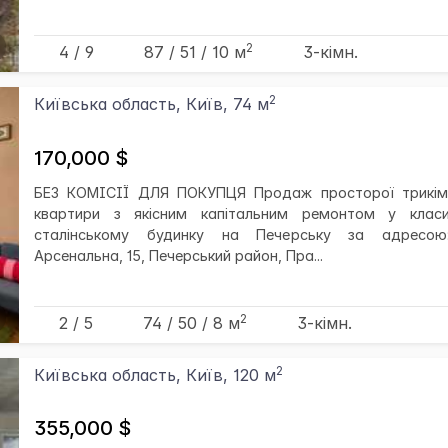
2
4 / 9
87
/ 51
/ 10
м
3-кімн.
2
Київська область, Київ, 74 м
170,000 $
БЕЗ КОМІСІЇ ДЛЯ ПОКУПЦЯ Продаж просторої трикім
квартири з якісним капітальним ремонтом у клас
сталінському будинку на Печерську за адресою:
Арсенальна, 15, Печерський район, Пра...
2
2 / 5
74
/ 50
/ 8
м
3-кімн.
2
Київська область, Київ, 120 м
355,000 $