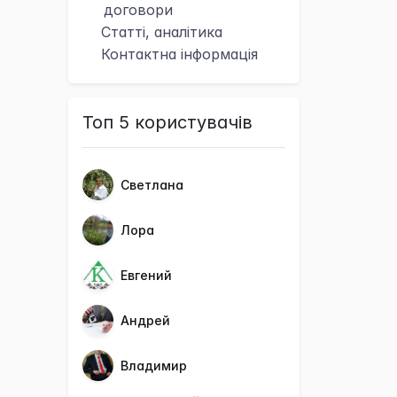
договори
Статті, аналітика
Контактна
інформація
Топ 5 користувачів
Светлана
Лора
Евгений
Андрей
Владимир