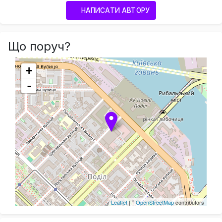
НАПИСАТИ АВТОРУ
Що поруч?
+
-
Leaflet
| ©
OpenStreetMap
contributors