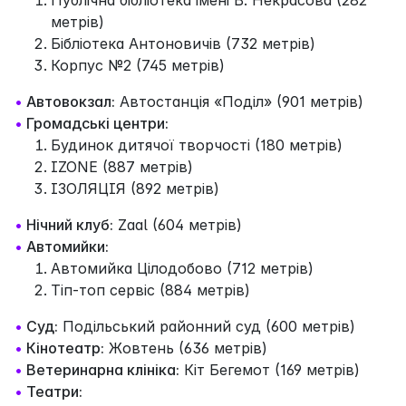
метрів)
Бібліотека Антоновичів (732 метрів)
Корпус №2 (745 метрів)
•
Автовокзал:
Автостанція «Поділ» (901 метрів)
•
Громадські центри:
Будинок дитячої творчості (180 метрів)
IZONE (887 метрів)
IЗОЛЯЦIЯ (892 метрів)
•
Нічний клуб:
Zaal (604 метрів)
•
Автомийки:
Автомийка Цілодобово (712 метрів)
Тіп-топ сервіс (884 метрів)
•
Суд:
Подільський районний суд (600 метрів)
•
Кінотеатр:
Жовтень (636 метрів)
•
Ветеринарна клініка:
Кіт Бегемот (169 метрів)
•
Театри: