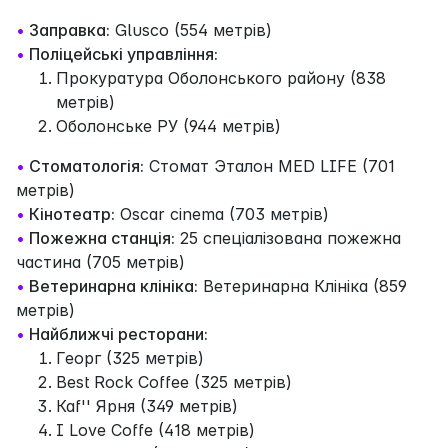
•
Заправка:
Glusco (554 метрів)
•
Поліцейські управління:
Прокуратура Оболонського району (838
метрів)
Оболонське РУ (944 метрів)
•
Стоматологія:
Стомат Эталон MED LIFE (701
метрів)
•
Кінотеатр:
Oscar cinema (703 метрів)
•
Пожежна станція:
25 спеціалізована пожежна
частина (705 метрів)
•
Ветеринарна клініка:
Ветеринарна Клiнiка (859
метрів)
•
Найближчі ресторани:
Георг (325 метрів)
Best Rock Coffee (325 метрів)
Каf'' Ярня (349 метрів)
I Love Coffe (418 метрів)