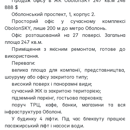
Продаж офісу в ЖК ObolonSKY 247 кв.м 246
888 $
Оболонський проспект, 1, корпус 2.
Просторий офіс у сучасному комплексі
ObolonSKY, лише 200 м до метро Оболонь.
Офіс розташований на 27 поверсі. Загальна
площа 247 кв.м.
Приміщення з якісним ремонтом, готове до
використання.
Переваги:
велика площа для компанії, представництва,
шоуруму або офісу закритого типу;
високий поверх і панорамні види;
сучасний ЖК із закритою територією;
підземний паркінг, гостьова парковка;
поруч ТРЦ, кафе, банки, магазини та вся
інфраструктура Оболоні.
У будинку 4 ліфти. Під час блекауту працює
пасажирський ліфт і насоси води.