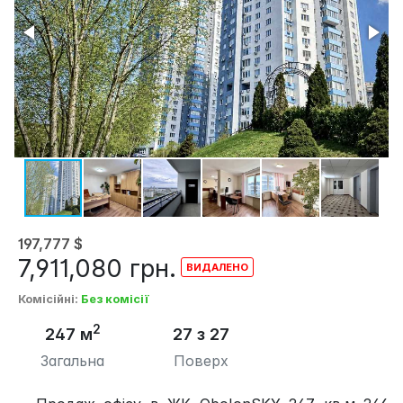
197,777
$
7,911,080
грн.
Комісійні
:
Без комісії
2
247 м
27 з 27
Загальна
Поверх