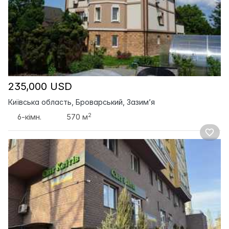
235,000 USD
Київська область, Броварський, Зазим’я
2
6-кімн.
570 м