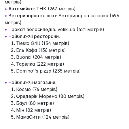
метрів)
•
Автомийка:
ТНК (267 метрів)
•
Ветеринарна клініка:
Ветеринарна клінінка (496
метрів)
•
Прокат велосипедів:
veliki.ua (421 метрів)
•
Найближчі ресторани:
Tiesto Grill (134 метрів)
Ель Кафа (136 метрів)
Buondi (204 метрів)
Тарелка (222 метрів)
Domino''s pizza (235 метрів)
•
Найближчі магазини:
Космо (76 метрів)
Фредерік Морено (80 метрів)
Баул (80 метрів)
Мін (82 метрів)
МамаСити (124 метрів)