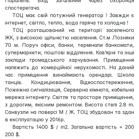
Паралель. Вхід загальний чарез охоронця
спостерегача.
ТОЦ має свій потужний генератор ! Завжди є
інтернет, світло, тепло, вода гаряча та холодна !
ТОЦ розташований на території заселеного
ЖК, з високою щільністю населення. Ст.м .Позняки
70 м. Поруч офіси, банки, термінали банкомати,
супермаркети, поштові відділення. Кав’ярні та інші
заклади громадського харчування. Приміщення
належить до комерційної нерухомості. На даний
час приміщення винаймають орендарі. Школа
танців. Кондиціювання, Відеоспостереження,
Пожежна сигналізація, Серверна кімната, кабельна
мережа інтернету. Світле та просторе приміщення,
з дорогим, якісним ремонтом. Висота стелі 2.8 m.
Санвузли на поверсі М / Ж. ТОЦ збудован та здан
в експлуатацію у 2016р.
Вартість 1400 $ / m2. Загальна вартість = 200
200 $.