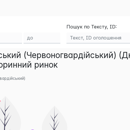
Пошук по Тексту, ID:
ський (Червоногвардійський) (Д
торинний ринок
вардійський)