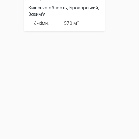
Київська область, Броварський,
Зазим’я
2
6-кімн.
570 м