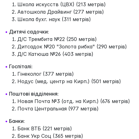
Школа искусств (ЦВХ) (213 метрів)
Автошкола Драйвинг (277 метрів)
Школа бухг. наук (311 метрів)
•
Дитячі садочки:
Д/С Трембита №22 (250 метрів)
Дитсадок №20 "Золота рибка" (290 метрів)
Д/С Катюша №26 (403 метрів)
•
Госпіталі:
Гінеколог (377 метрів)
Нодус (мед. центр на Кирп.) (501 метрів)
•
Поштові відділення:
Новая Почта №3 (отд. на Кирп.) (676 метрів)
Почта Центральная (977 метрів)
•
Банки:
Банк ВТБ (221 метрів)
Банк Укр Соц (365 метрів)