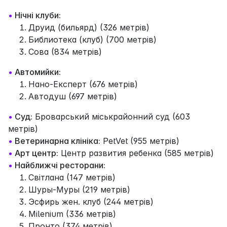
•
Нічні клуби:
Друид (бильярд) (326 метрів)
Библиотека (клуб) (700 метрів)
Сова (834 метрів)
•
Автомийки:
Нано-Експерт (676 метрів)
Автодуш (697 метрів)
•
Суд:
Броварський міськрайонний суд (603
метрів)
•
Ветеринарна клініка:
PetVet (955 метрів)
•
Арт центр:
Центр развития ребенка (585 метрів)
•
Найближчі ресторани:
Світлана (147 метрів)
Шуры-Муры (219 метрів)
Эсфирь жен. клуб (244 метрів)
Milenium (336 метрів)
Пронто (374 метрів)