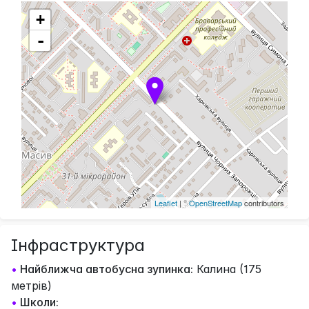
+
-
Leaflet
| ©
OpenStreetMap
contributors
Інфраструктура
•
Найближча автобусна зупинка:
Калина (175
метрів)
•
Школи: