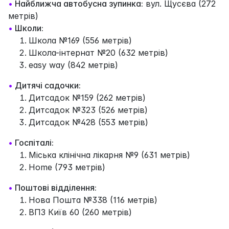
•
Найближча автобусна зупинка:
вул. Щусєва (272
метрів)
•
Школи:
Школа №169 (556 метрів)
Школа-інтернат №20 (632 метрів)
easy way (842 метрів)
•
Дитячі садочки:
Дитсадок №159 (262 метрів)
Дитсадок №323 (526 метрів)
Дитсадок №428 (553 метрів)
•
Госпіталі:
Міська клінічна лікарня №9 (631 метрів)
Home (793 метрів)
•
Поштові відділення:
Нова Пошта №338 (116 метрів)
ВПЗ Київ 60 (260 метрів)