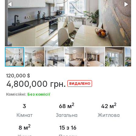
120,000
$
4,800,000
грн.
Комісійні
:
Без комісії
2
2
3
68 м
42 м
Кімнат
Загальна
Житлова
2
8 м
15 з 16