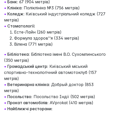
•
Банк:
67 (904 метрів)
•
Клініка:
Поліклініка №3 (756 метрів)
•
Коледж:
Київський індустріальний коледж (727
метрів)
•
Стоматології:
Есте-Лайн (260 метрів)
Формула здоров''я (334 метрів)
Вілена (771 метрів)
•
Бібліотека:
Бібліотека імені В.О. Сухомлинського
(350 метрів)
•
Громадський центр:
Київський міський
спортивно-технологічний автомотоклуб (157
метрів)
•
Ветеринарна клініка:
Добрый доктор (853
метрів)
•
Посольство:
Посольство Індії (502 метрів)
•
Прокат автомобілів:
AVprokat (410 метрів)
•
Найближчі ресторани: