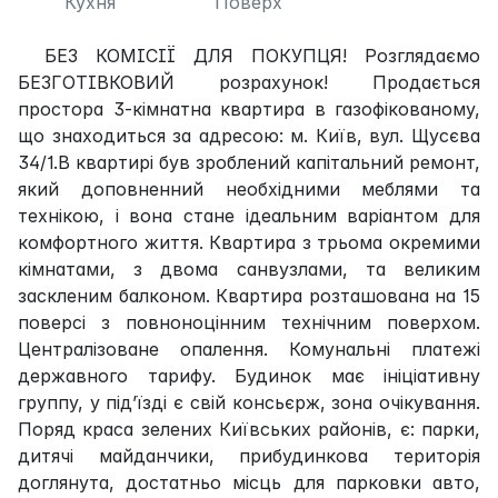
Кухня
Поверх
БЕЗ КОМІСІЇ ДЛЯ ПОКУПЦЯ! Розглядаємо
БЕЗГОТІВКОВИЙ розрахунок! Продається
простора 3-кімнатна квартира в газофікованому,
що знаходиться за адресою: м. Київ, вул. Щусєва
34/1.В квартирі був зроблений капітальний ремонт,
який доповненний необхідними меблями та
технікою, і вона стане ідеальним варіантом для
комфортного життя. Квартира з трьома окремими
кімнатами, з двома санвузлами, та великим
заскленим балконом. Квартира розташована на 15
поверсі з повноноцінним технічним поверхом.
Централізоване опалення. Комунальні платежі
державного тарифу. Будинок має ініціативну
группу, у під’їзді є свій консьєрж, зона очікування.
Поряд краса зелених Київських районів, є: парки,
дитячі майданчики, прибудинкова територія
доглянута, достатньо місць для парковки авто,