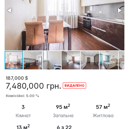
187,000
$
7,480,000
грн.
Комісійні
: 5.00 %
2
2
3
95 м
57 м
Кімнат
Загальна
Житлова
2
13 м
6 з 22