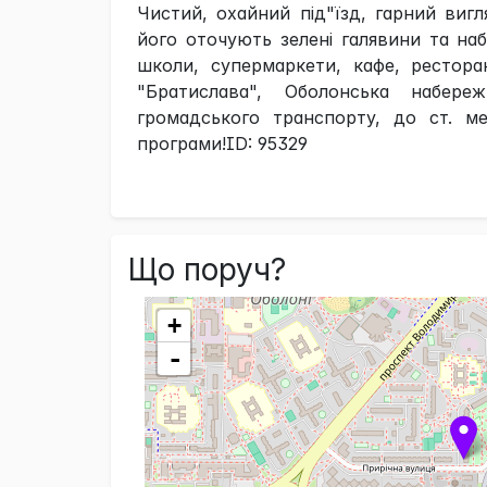
Чистий, охайний під"їзд, гарний виг
його оточують зелені галявини та на
школи, супермаркети, кафе, рестора
"Братислава", Оболонська набере
громадського транспорту, до ст. м
програми!ID: 95329
Що поруч?
+
-