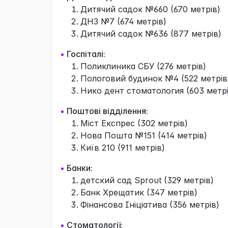
Дитячий садок №660 (670 метрів)
ДНЗ №7 (674 метрів)
Дитячий садок №636 (877 метрів)
•
Госпіталі:
Поликлиника СБУ (276 метрів)
Пологовий будинок №4 (522 метрів
Нико дент стоматология (603 метрі
•
Поштові відділення:
Міст Експрес (302 метрів)
Нова Пошта №151 (414 метрів)
Київ 210 (911 метрів)
•
Банки:
детский сад Sprout (329 метрів)
Банк Хрещатик (347 метрів)
Фінансова Ініціатива (356 метрів)
•
Стоматології: