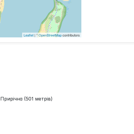
Leaflet
| ©
OpenStreetMap
contributors
Прирічна (501 метрів)