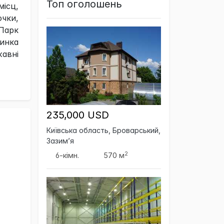
Топ оголошень
місц,
очки,
Парк
инка
авні
235,000 USD
Київська область, Броварський,
Зазим’я
2
6-кімн.
570 м