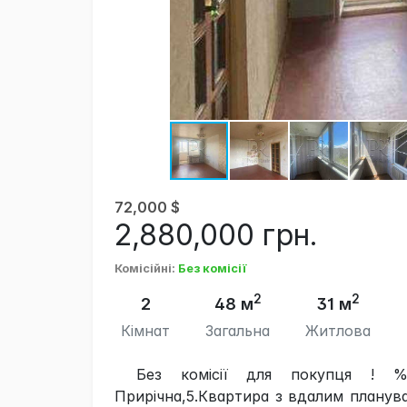
72,000
$
2,880,000
грн.
Комісійні
:
Без комісії
2
2
2
48 м
31 м
Кімнат
Загальна
Житлова
Без комісії для покупця ! %
Прирічна,5.Квартира з вдалим плануван