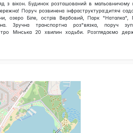
ляд з вікон. Будинок розташований в мальовничому 
бережна! Поруч розвинена інфраструктура:дитячі сад
ни, озеро Біле, острів Вербовий, Парк "Наталка", 
жна. Зручна транспортна роз"вязка, поруч зуп
етро Мінська 20 хвилин ходьби. Розглядаємо держ