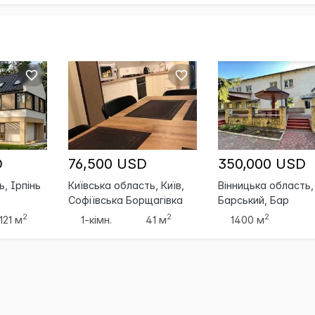
D
76,500 USD
350,000 USD
, Ірпінь
Київська область, Київ,
Вінницька область,
Софіївська Борщагівка
Барський, Бар
2
2
2
121 м
1-кімн.
41 м
1400 м