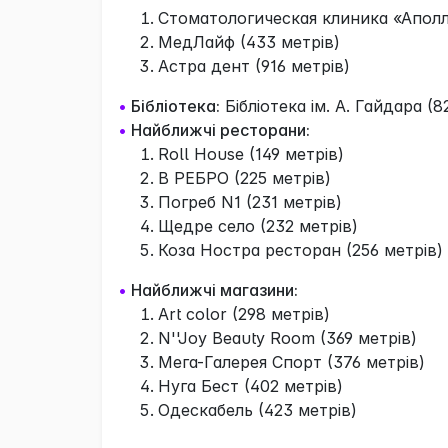
Стоматологическая клиника «Аполл
МедЛайф (433 метрів)
Астра дент (916 метрів)
•
Бібліотека:
Бібліотека ім. А. Гайдара (8
•
Найближчі ресторани:
Roll House (149 метрів)
В РЕБРО (225 метрів)
Погреб N1 (231 метрів)
Щедре село (232 метрів)
Коза Ностра ресторан (256 метрів)
•
Найближчі магазини:
Art color (298 метрів)
N''Joy Beauty Room (369 метрів)
Мега-Галерея Спорт (376 метрів)
Нуга Бест (402 метрів)
Одескабель (423 метрів)