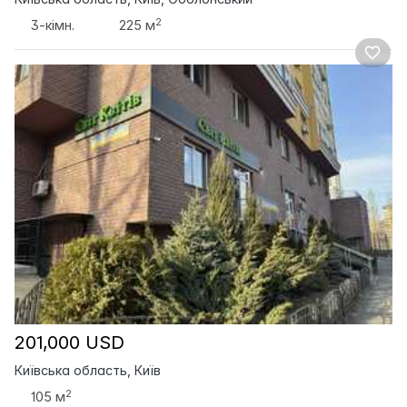
2
3-кімн.
225 м
201,000 USD
Київська область, Київ
2
105 м