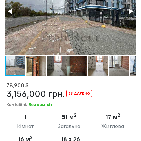
78,900
$
3,156,000
грн.
Комісійні
:
Без комісії
2
2
1
51 м
17 м
Кімнат
Загальна
Житлова
2
16 м
18 з 26