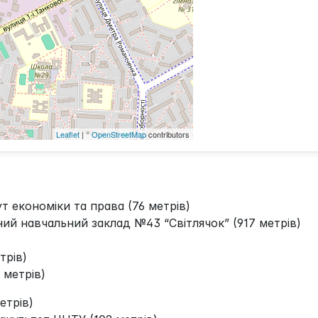
Leaflet
| ©
OpenStreetMap
contributors
т економіки та права (76 метрів)
ий навчальний заклад №43 “Світлячок” (917 метрів)
трів)
 метрів)
етрів)