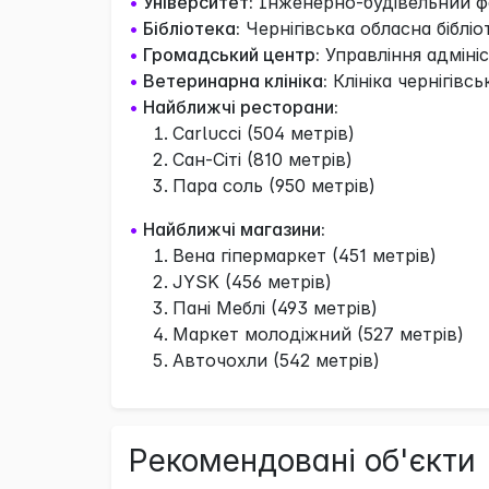
•
Університет:
Інженерно-будівельний фа
•
Бібліотека:
Чернігівська обласна бібліо
•
Громадський центр:
Управління адмініс
•
Ветеринарна клініка:
Клініка чернігівс
•
Найближчі ресторани:
Carlucci (504 метрів)
Сан-Сіті (810 метрів)
Пара соль (950 метрів)
•
Найближчі магазини:
Вена гіпермаркет (451 метрів)
JYSK (456 метрів)
Пані Меблі (493 метрів)
Маркет молодіжний (527 метрів)
Авточохли (542 метрів)
Рекомендовані об'єкти