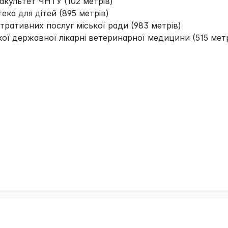
культет ЧНТУ (102 метрів)
тека для дітей (895 метрів)
тративних послуг міської ради (983 метрів)
ької державної лікарні ветеринарної медицини (515 метр