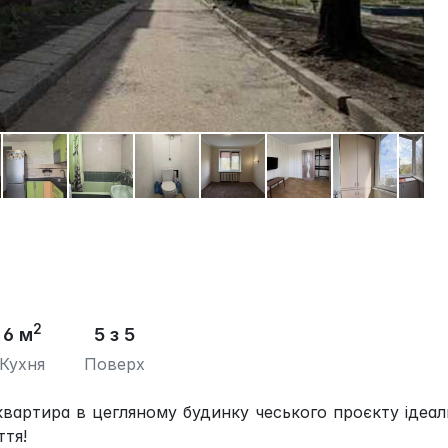
2
6 м
5 з 5
Кухня
Поверх
вартира в цегляному будинку чеського проєкту ідеа
ття!