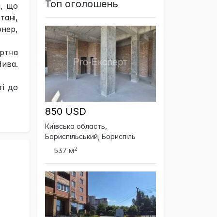
Топ оголошень
і, що
тані,
онер,
ортна
Нива.
ті до
850 USD
Київська область,
Бориспільський, Бориспіль
2
537 м