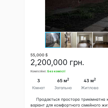
55,000
$
2,200,000
грн.
Комісійні
:
Без комісії
2
2
3
65 м
43 м
Кімнат
Загальна
Житлова
Продається простора трикімнатна к
варіант для комфортного сімейного жи