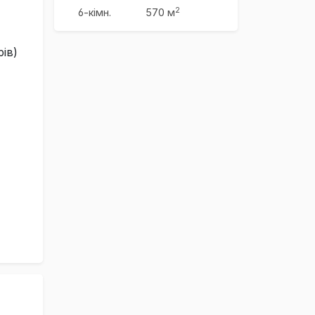
2
6-кімн.
570 м
ів)