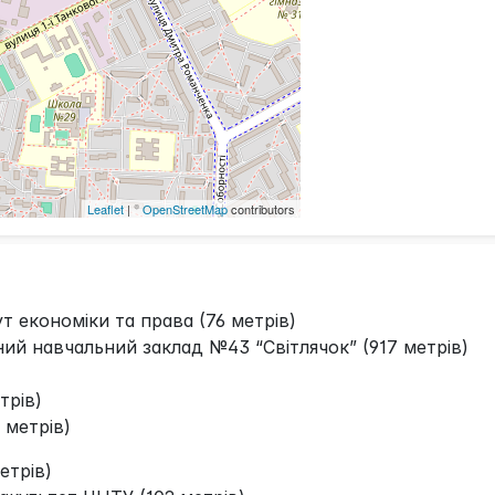
Leaflet
| ©
OpenStreetMap
contributors
т економіки та права (76 метрів)
ий навчальний заклад №43 “Світлячок” (917 метрів)
трів)
 метрів)
етрів)