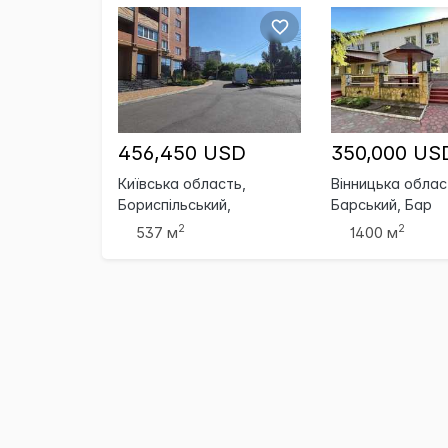
456,450 USD
350,000 US
Київська область,
Вінницька облас
Бориспільський,
Барський, Бар
Бориспіль
2
2
537 м
1400 м