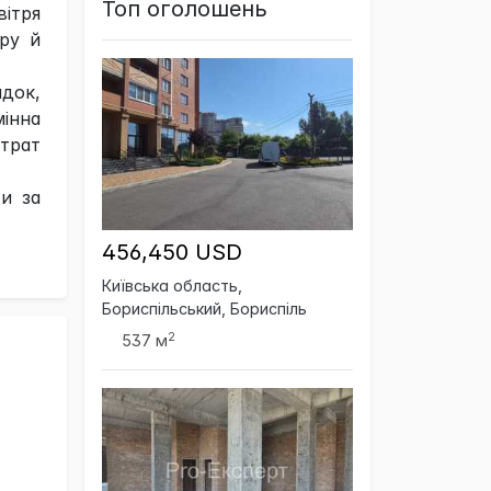
Топ оголошень
вітря
ору й
адок,
мінна
итрат
ти за
456,450 USD
Київська область,
Бориспільський, Бориспіль
2
537 м