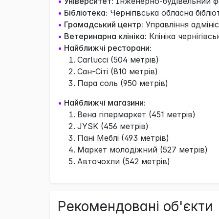
•
Університет:
Інженерно-будівельний фа
•
Бібліотека:
Чернігівська обласна бібліо
•
Громадський центр:
Управління адмініс
•
Ветеринарна клініка:
Клініка чернігівс
•
Найближчі ресторани:
Carlucci (504 метрів)
Сан-Сіті (810 метрів)
Пара соль (950 метрів)
•
Найближчі магазини:
Вена гіпермаркет (451 метрів)
JYSK (456 метрів)
Пані Меблі (493 метрів)
Маркет молодіжний (527 метрів)
Авточохли (542 метрів)
Рекомендовані об'єкти