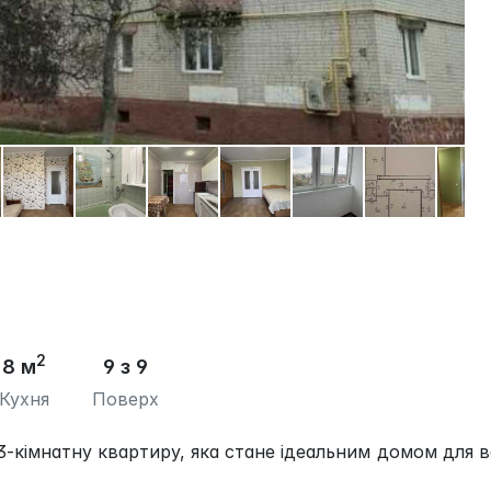
2
8 м
9 з 9
Кухня
Поверх
кімнатну квартиру, яка стане ідеальним домом для 