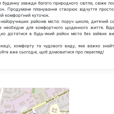
 будинку завжди багато природного світла, свіже по
кон. Продумане планування створює відчуття прост
вій комфортний куточок.
айзручніших районів міста: поруч школа, дитячий с
е необхідне для комфортного щоденного життя. Від
ко дістатися в будь-який район міста без зайвих в
кації, комфорту та чудового виду, яке важко знай
йте вже сьогодні, щоб домовитися про перегляд!