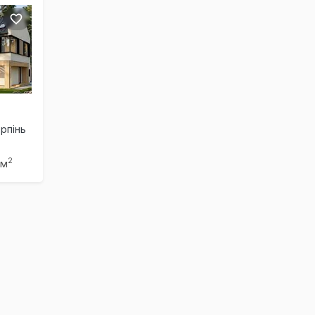
Ірпінь
2
 м