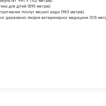
культет ЧНТУ (102 метрів)
тека для дітей (895 метрів)
тративних послуг міської ради (983 метрів)
ької державної лікарні ветеринарної медицини (515 метр