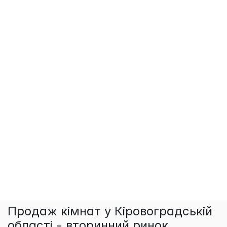
Продаж кімнат у Кіровоградській
області - вторинний ринок