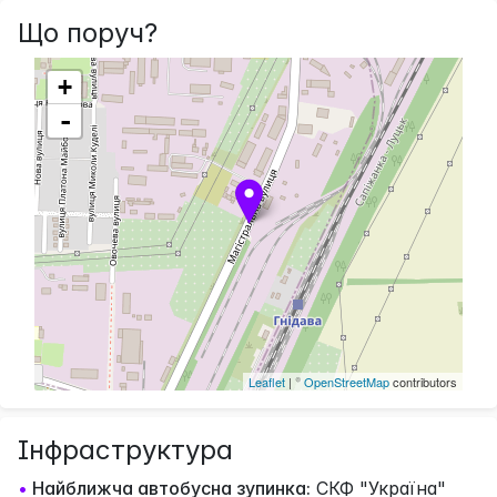
Що поруч?
+
-
Leaflet
| ©
OpenStreetMap
contributors
Інфраструктура
•
Найближча автобусна зупинка:
СКФ "Україна"