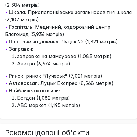
(2,384 метрів)
•
Школа:
Гіркополонківська загальноосвітня школа
(3,107 метрів)
•
Госпіталь:
Медичний, оздоровчий центр
Благомед (5,936 метрів)
•
Поштове відділення:
Луцьк 22 (1,321 метрів)
•
Заправки:
заправка на мамсурова (1,083 метрів)
Аветра (6,674 метрів)
•
Ринок:
ринок "Лучеськ" (7,021 метрів)
•
Автовокзал:
Луцьк Експрес (8,568 метрів)
•
Найближчі магазини:
Богдан (1,082 метрів)
ABC маркет (1,195 метрів)
Рекомендовані об'єкти