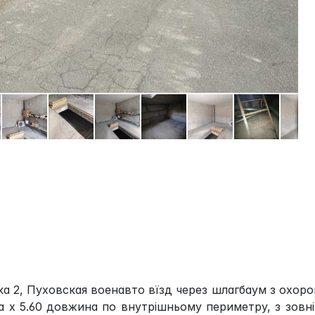
ка 2, Пуховская военавто вїзд через шлагбаум з охор
а х 5.60 довжина по внутрішньому периметру, з зовні