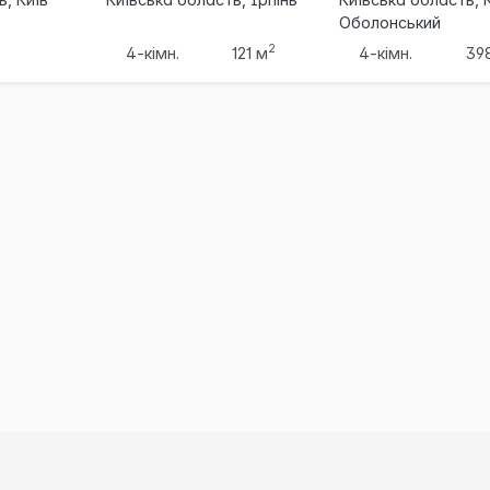
Оболонський
2
4-кімн.
121 м
4-кімн.
39