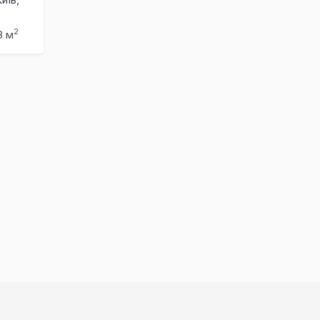
2
8 м