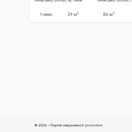
2
2
1-кімн.
39 м
86 м
© 2026 –
Портал нерухомості
prostodom