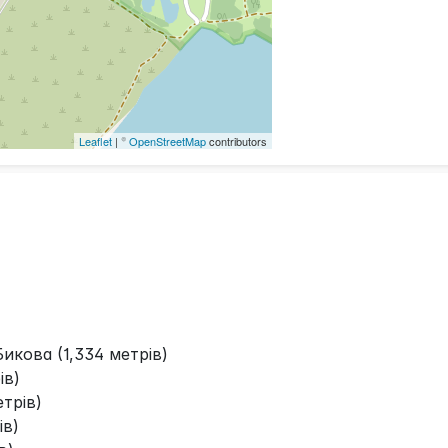
Leaflet
| ©
OpenStreetMap
contributors
Бикова (1,334 метрів)
ів)
трів)
ів)