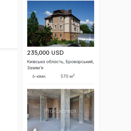
235,000 USD
Київська область, Броварський,
Зазим’я
2
6-кімн.
570 м