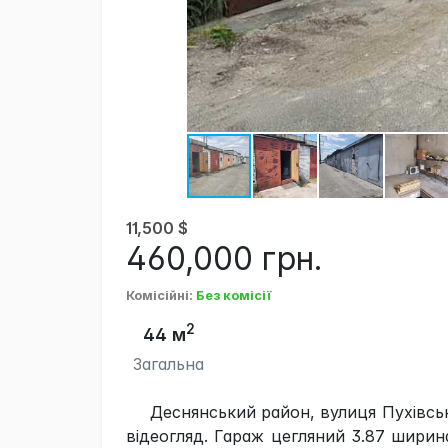
11,500
$
460,000
грн.
Комісійні
:
Без комісії
2
44 м
Загальна
Деснянський район, вулиця Пухівсь
відеогляд. Гараж цегляний 3.87 ширин