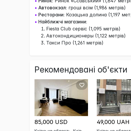
•
Ринок:
Ринок «Ссавський» (1,847 метрі
•
Автовокзал:
гроші всім (1,986 метрів)
•
Ресторани:
Козацька долина (1,197 мет
•
Найближчі магазини:
Fiesta Club сервіс (1,095 метрів)
Автокондиционеры (1,122 метрів)
Такси Про (1,261 метрів)
Рекомендовані об'єкти
85,000 USD
49,000 UAH
Київська область, Київ
Київська област