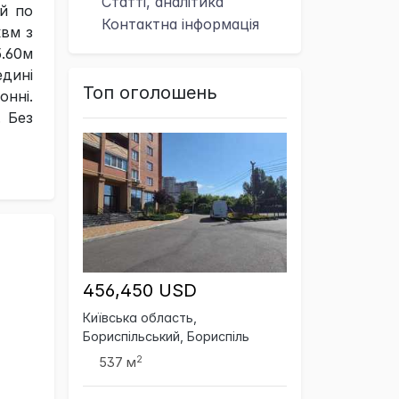
Статті, аналітика
ий по
Контактна
інформація
квм з
.60м
едині
Топ оголошень
онні.
. Без
456,450 USD
Київська область,
Бориспільський, Бориспіль
2
537 м