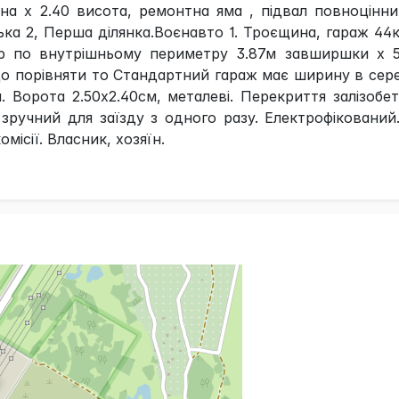
ина х 2.40 висота, ремонтна яма , підвал повноцінн
ька 2, Перша ділянка.Воєнавто 1. Троєщина, гараж 44
ір по внутрішньому периметру 3.87м завширшки х 5
що порівняти то Стандартний гараж має ширину в сер
. Ворота 2.50х2.40см, металеві. Перекриття залізобет
зручний для заїзду з одного разу. Електрофікований
омісії. Власник, хозяїн.