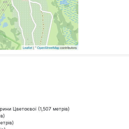
Leaflet
| ©
OpenStreetMap
contributors
рини Цветаєвої (1,507 метрів)
в)
етрів)