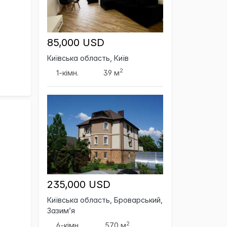
85,000 USD
Київська область, Київ
2
1-кімн.
39 м
235,000 USD
Київська область, Броварський,
Зазим’я
2
6-кімн.
570 м