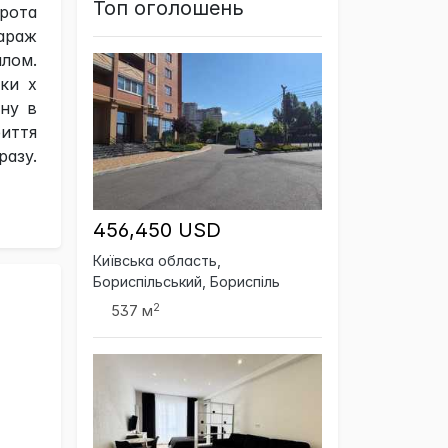
Топ оголошень
рота
араж
алом.
ки х
ну в
иття
азу.
456,450 USD
Київська область,
Бориспільський, Бориспіль
2
537 м