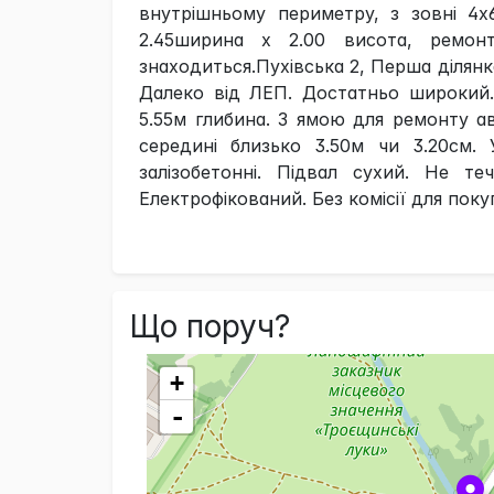
внутрішньому периметру, з зовні 4х
2.45ширина х 2.00 висота, ремон
знаходиться.Пухівська 2, Перша ділянк
Далеко від ЛЕП. Достатньо широкий
5.55м глибина. З ямою для ремонту 
середині близько 3.50м чи 3.20см. 
залізобетонні. Підвал сухий. Не т
Електрофікований. Без комісії для покуп
Що поруч?
+
-