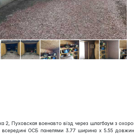
ка 2, Пуховская военавто вїзд через шлагбаум з охор
й всередині ОСБ панелями 3.77 ширина х 5.55 довжи