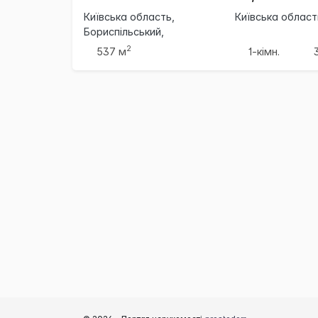
Київська область,
Київська област
Бориспільський,
Бориспіль
2
537 м
1-кімн.