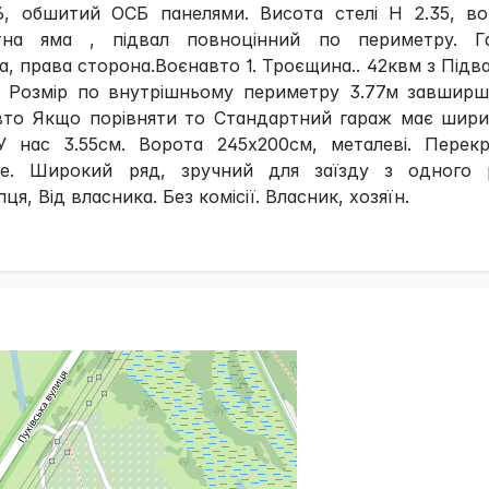
6, обшитий ОСБ панелями. Висота стелі Н 2.35, во
тна яма , підвал повноцінний по периметру. Г
а, права сторона.Воєнавто 1. Троєщина.. 42квм з Підв
. Розмір по внутрішньому периметру 3.77м завширш
авто Якщо порівняти то Стандартний гараж має шири
У нас 3.55см. Ворота 245х200см, металеві. Перекр
ече. Широкий ряд, зручний для заїзду з одного р
ця, Від власника. Без комісії. Власник, хозяїн.