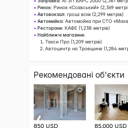
•
Заправка:
АГЗП БАРС 2000 (2,361 метр
•
Ринок:
Ринок «Ссавський» (2,369 метрі
•
Автовокзал:
гроші всім (2,299 метрів)
•
Автомийка:
Автомойка при СТО «Маха» 
•
Ресторани:
КАФЕ (1,238 метрів)
•
Найближчі магазини:
Такси Про (1,209 метрів)
Автоцентр на Троещине (1,284 метр
Рекомендовані об'єкти
850 USD
85,000 USD