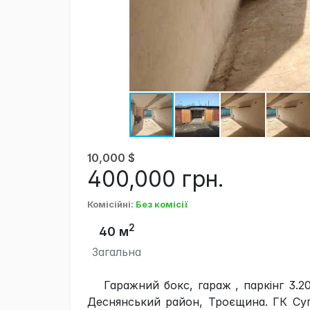
10,000
$
400,000
грн.
Комісійні
:
Без комісії
2
40 м
Загальна
Гаражний бокс, гараж , паркінг 3.2
Деснянський район, Троєщина. ГК Суп