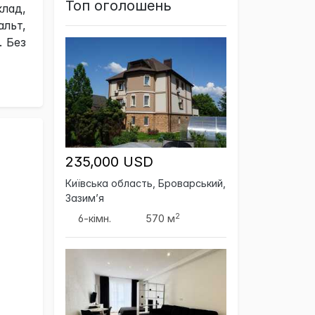
Топ оголошень
клад,
льт,
. Без
235,000 USD
Київська область, Броварський,
Зазим’я
2
6-кімн.
570 м