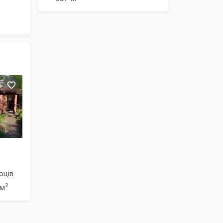
оців
2
 м