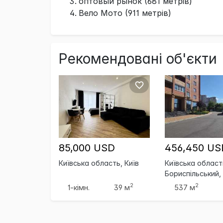
оптовый рынок (681 метрів)
Вело Мото (911 метрів)
Рекомендовані об'єкти
85,000 USD
456,450 US
Київська область, Київ
Київська област
Бориспільський,
Бориспіль
2
2
1-кімн.
39 м
537 м