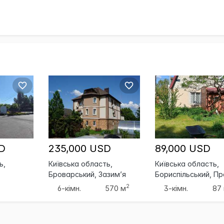
D
235,000 USD
89,000 USD
ь,
Київська область,
Київська область,
Броварський, Зазим’я
Бориспільський, Пр
2
6-кімн.
570 м
3-кімн.
87