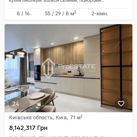
кухня лінолеум. Балкон склений, панорамн...
2
8 / 16
55
/ 29
/ 8
м
2-кімн.
24
2
Київська область, Київ, 71 м
8,142,317 Грн