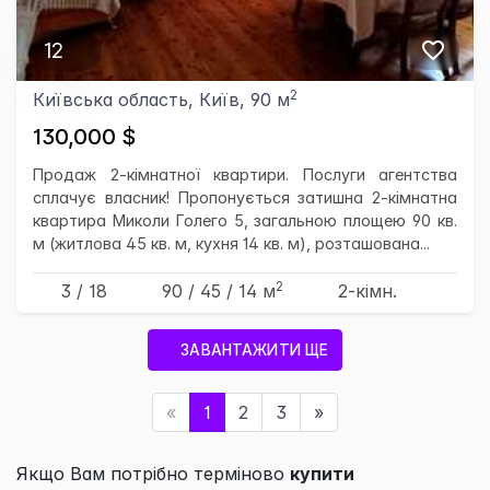
12
2
Київська область, Київ, 90 м
130,000 $
Продаж 2-кімнатної квартири. Послуги агентства
сплачує власник! Пропонується затишна 2-кімнатна
квартира Миколи Голего 5, загальною площею 90 кв.
м (житлова 45 кв. м, кухня 14 кв. м), розташована...
2
3 / 18
90
/ 45
/ 14
м
2-кімн.
ЗАВАНТАЖИТИ ЩЕ
«
1
2
3
»
Якщо Вам потрібно терміново
купити