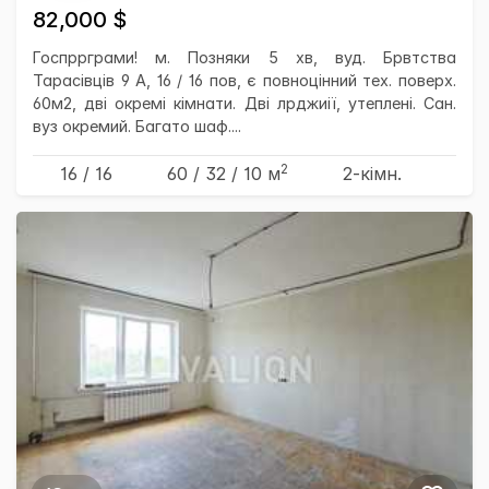
82,000 $
Госпррграми! м. Позняки 5 хв, вуд. Брвтства
Тарасівців 9 А, 16 / 16 пов, є повноцінний тех. поверх.
60м2, дві окремі кімнати. Дві лрджиії, утеплені. Сан.
вуз окремий. Багато шаф....
2
16 / 16
60
/ 32
/ 10
м
2-кімн.