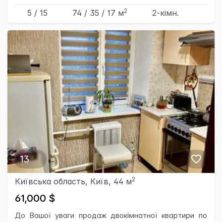
2
5 / 15
74
/ 35
/ 17
м
2-кімн.
13
2
Київська область, Київ, 44 м
61,000 $
До Вашої уваги продаж двокімнатної квартири по