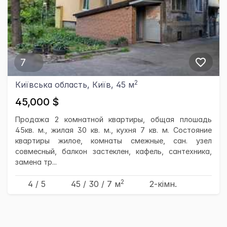
7
2
Київська область, Київ, 45 м
45,000 $
Продажа 2 комнатной квартиры, общая плошадь
45кв. м., жилая 30 кв. м., кухня 7 кв. м. Состояние
квартиры жилое, комнаты смежные, сан. узел
совмесный, балкон застеклен, кафель, сантехника,
замена тр...
2
4 / 5
45
/ 30
/ 7
м
2-кімн.