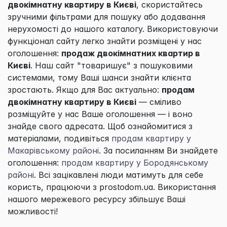
двокімнатну квартиру в Києві
, скористайтесь
зручними фільтрами для пошуку або додавання
нерухомості до нашого каталогу. Використовуючи
функціонал сайту легко знайти розміщені у нас
оголошення:
продаж двокімнатних квартир в
Києві
. Наш сайт "товаришує" з пошуковими
системами, тому Ваші шанси знайти клієнта
зростають. Якщо для Вас актуально:
продам
двокімнатну квартиру в Києві
— сміливо
розміщуйте у нас Ваше оголошення — і воно
знайде свого адресата. Щоб ознайомитися з
матеріалами, подивіться
продам квартиру у
Макарівському районі
. За посиланням Ви знайдете
оголошення:
продам квартиру у Бородянському
районі
. Всі зацікавлені люди матимуть для себе
користь, працюючи з prostodom.ua. Використання
нашого мережевого ресурсу збільшує Ваші
можливості!