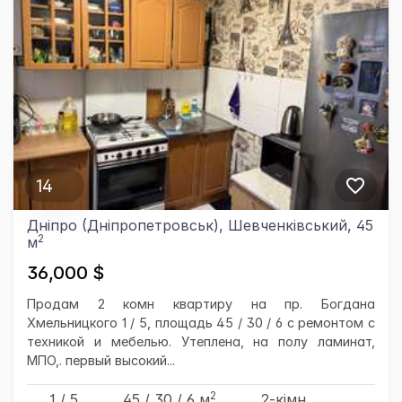
14
Дніпро (Дніпропетровськ), Шевченківський, 45
2
м
36,000 $
Продам 2 комн квартиру на пр. Богдана
Хмельницкого 1 / 5, площадь 45 / 30 / 6 с ремонтом с
техникой и мебелью. Утеплена, на полу ламинат,
МПО,. первый высокий...
2
1 / 5
45
/ 30
/ 6
м
2-кімн.