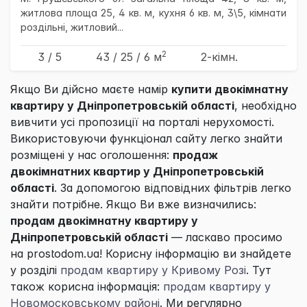
житлова площа 25, 4 кв. м, кухня 6 кв. м, 3\5, кімнати
роздільні, житловий...
2
3 / 5
43
/ 25
/ 6
м
2-кімн.
Якщо Ви дійсно маєте намір
купити двокімнатну
квартиру у Дніпропетровській області
, необхідно
вивчити усі пропозиції на порталі нерухомості.
Використовуючи функціонал сайту легко знайти
розміщені у нас оголошення:
продаж
двокімнатних квартир у Дніпропетровській
області
. За допомогою відповідних фільтрів легко
знайти потрібне. Якщо Ви вже визначились:
продам двокімнатну квартиру у
Дніпропетровській області
— ласкаво просимо
на prostodom.ua! Корисну інформацію ви знайдете
у розділі
продам квартиру у Кривому Розі
. Тут
також корисна інформація:
продам квартиру у
Новомосковському районі
. Ми регулярно