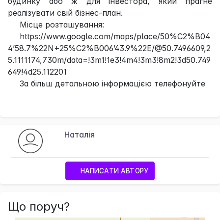
будинку або ж для інвестора, який прагне
реалізувати свій бізнес-план.
Місце розташування:
https://www.google.com/maps/place/50%C2%B04
4’58.7%22N+25%C2%B006’43.9%22E/@50.7496609,2
5.1111174,730m/data=!3m1!1e3!4m4!3m3!8m2!3d50.749
649!4d25.112201
За більш детальною інформацією телефонуйте
Наталія
НАПИСАТИ АВТОРУ
Що поруч?