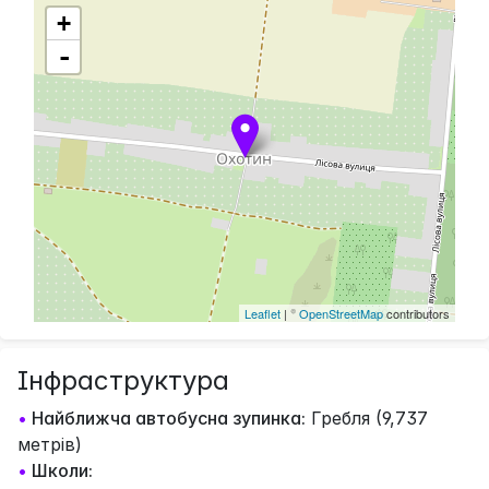
+
-
Leaflet
| ©
OpenStreetMap
contributors
Інфраструктура
•
Найближча автобусна зупинка:
Гребля (9,737
метрів)
•
Школи: