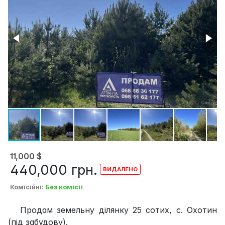
11,000
$
440,000
грн.
Комісійні
:
Без комісії
Продам земельну ділянку 25 сотих, с. Охотин
(під забудову).