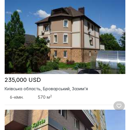
235,000 USD
Київська область, Броварський, Зазим’я
2
6-кімн.
570 м