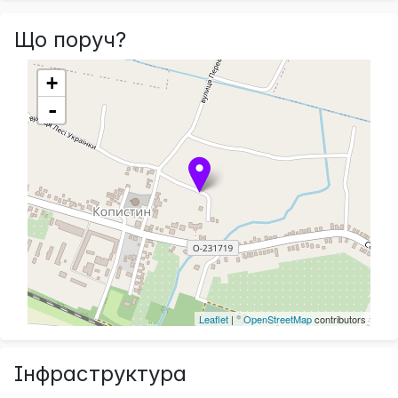
Що поруч?
+
-
Leaflet
| ©
OpenStreetMap
contributors
Інфраструктура