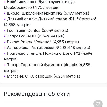
•
Найближча автобусна зупинка:
вул.
Майборського (4,755 метрів)
•
Школа:
Школа-Интернат №2 (5,197 метрів)
•
Дитячий садок:
Дитячий садок №11 "Орлятко"
(4,858 метрів)
•
Госпіталь:
Dentos (5,049 метрів)
•
Заправка:
АНП (8,349 метрів)
•
Ринок:
Ринок "Раково" (4,953 метрів)
•
Автовокзал:
Автовокзал №2 (8,448 метрів)
•
Пожежна станція:
Пожежне Депо №2 (4,694
метрів)
•
Театр:
Гарнізонній будинок офіцерів (4,838
метрів)
•
Магазин:
СТО, сварщик (4,254 метрів)
Рекомендовані об'єкти