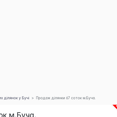
 ділянок у Бучі
Продаж ділянки 67 соток м.Буча.
ок м.Буча.