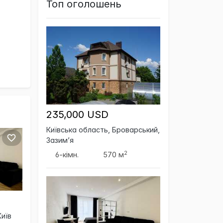
Топ оголошень
235,000 USD
Київська область, Броварський,
Зазим’я
2
6-кімн.
570 м
Київ