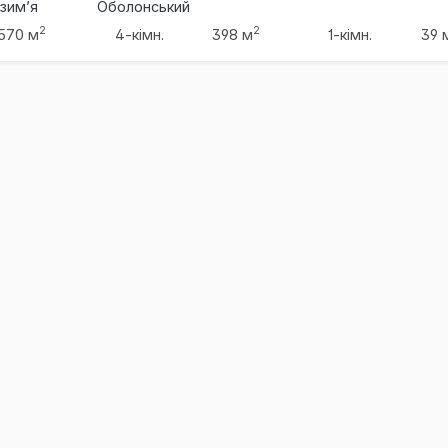
зим’я
Оболонський
2
2
570 м
4-кімн.
398 м
1-кімн.
39 