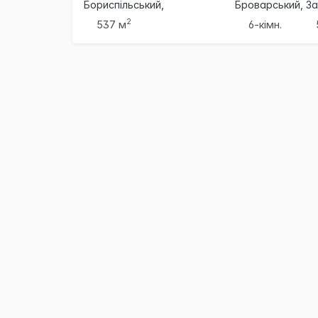
Бориспільський,
Броварський, За
Бориспіль
2
537 м
6-кімн.