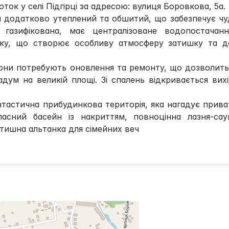
оток у селі Підгірці за адресою: вулиця Боровкова, 5а.
н додатково утеплений та обшитий, що забезпечує ч
ю газифікована, має централізоване водопостачанн
убку, що створює особливу атмосферу затишку та д
они потребують оновлення та ремонту, що дозволит
дум на великій площі. Зі спалень відкривається вих
антастична прибудинкова територія, яка нагадує прив
ласний басейн із накриттям, повноцінна лазня-сау
тишна альтанка для сімейних веч