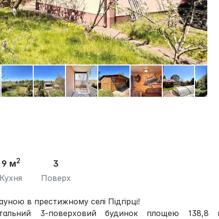
2
9 м
3
Кухня
Поверх
ауною в престижному селі Підгірці!
тальний 3-поверховий будинок площею 138,8 к