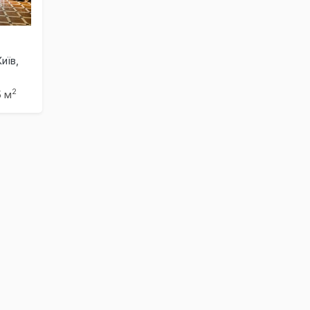
иїв,
2
5 м