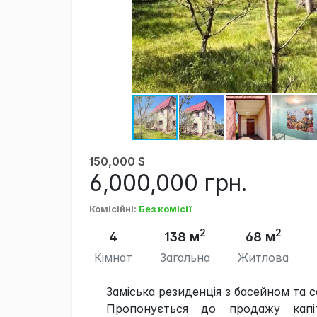
150,000
$
6,000,000
грн.
Комісійні
:
Без комісії
2
2
4
138 м
68 м
Кімнат
Загальна
Житлова
Заміська резиденція з басейном та с
Пропонується до продажу капі