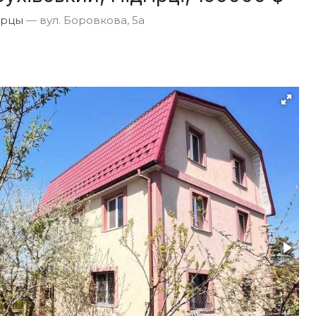
орцы
— вул. Боровкова, 5а