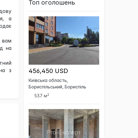
Топ оголошень
удову
я, а
одає
ь вам
ід на
атний
на з
456,450 USD
Київська область,
Бориспільський, Бориспіль
2
537 м