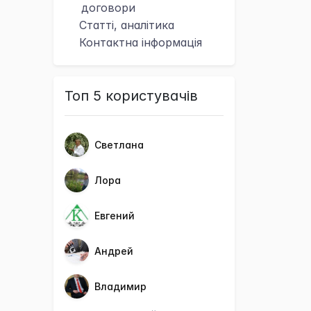
договори
Статті, аналітика
Контактна
інформація
Топ 5 користувачів
Светлана
Лора
Евгений
Андрей
Владимир