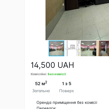
14,500
UAH
Комісійні
:
Без комісії
2
52 м
1 з 5
Загальна
Поверх
Оренда приміщення без комісії
Переваги: