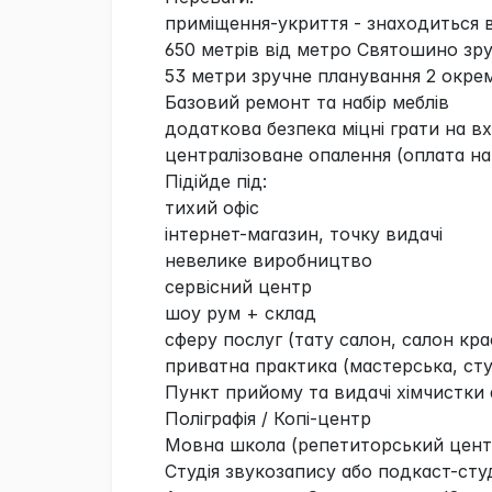
приміщення-укриття - знаходиться в
650 метрів від метро Святошино зручн
53 метри зручне планування 2 окрем
Базовий ремонт та набір меблів
додаткова безпека міцні грати на вх
централізоване опалення (оплата нав
Підійде під:
тихий офіс
інтернет-магазин, точку видачі
невелике виробництво
сервісний центр
шоу рум + склад
сферу послуг (тату салон, салон кра
приватна практика (мастерська, сту
Пункт прийому та видачі хімчистки 
Поліграфія / Копі-центр
Мовна школа (репетиторський цент
Студія звукозапису або подкаст-студ