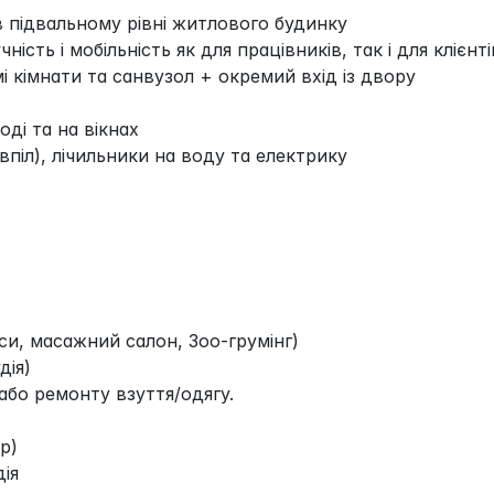
 підвальному рівні житлового будинку
ість і мобільність як для працівників, так і для клієнті
і кімнати та санвузол + окремий вхід із двору
оді та на вікнах
піл), лічильники на воду та електрику
си, масажний салон, Зоо-грумінг)
дія)
або ремонту взуття/одягу.
р)
ія