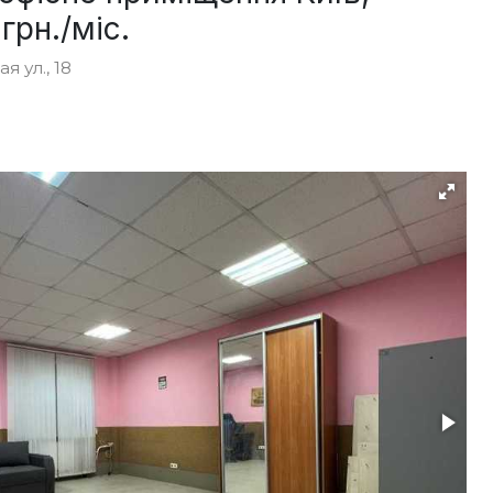
грн./міс.
 ул., 18