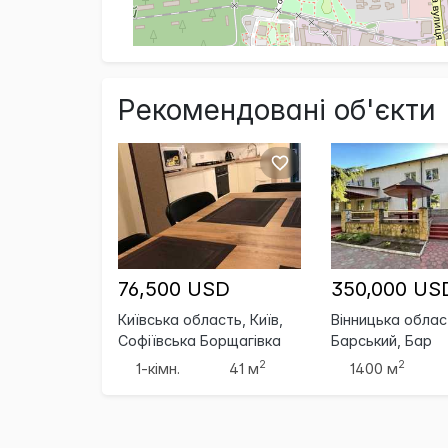
Рекомендовані об'єкти
76,500 USD
350,000 US
Київська область, Київ,
Вінницька облас
Софіївська Борщагівка
Барський, Бар
2
2
1-кімн.
41 м
1400 м