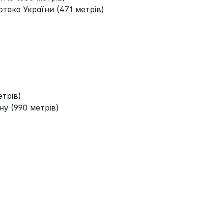
тека України (471 метрів)
етрів)
у (990 метрів)