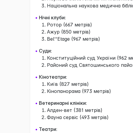
Національна наукова медична бібліо
•
Нічні клуби:
Ротор (667 метрів)
Ажур (850 метрів)
Bel''Etage (967 метрів)
•
Суди:
Конституційний суд України (962 м
Районий суд Святошинського пайон
•
Кінотеатри:
Київ (827 метрів)
Кінопанорама (973 метрів)
•
Ветеринарні клініки:
Алден-вет (381 метрів)
Фауна сервіс (493 метрів)
•
Театри: