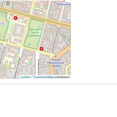
Leaflet
| ©
OpenStreetMap
contributors