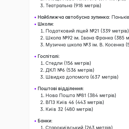
Театральна (918 метрів)
•
Найближча автобусна зупинка:
Паньків
•
Школи:
Податковий ліцей №21 (339 метрів)
Школа №92 ім. Івана Франка (385 м
Музична школа №3 ім. В. Косенка (
•
Госпіталі:
Стедли (156 метрів)
ДКЛ №6 (536 метрів)
Швидка допомога (637 метрів)
•
Поштові відділення:
Нова Пошта №81 (384 метрів)
ВПЗ Київ 46 (443 метрів)
Київ 32 (480 метрів)
•
Банки:
Старокиївський (263 метрів)