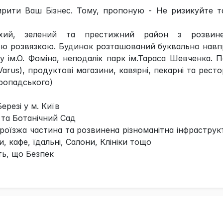
рити Ваш Бізнес. Тому, пропоную - Не ризикуйте т
хий, зелений та престижний район з розвин
ою розвязкою. Будинок розташований буквально навп
у ім.О. Фоміна, неподалік парк ім.Тараса Шевченка. 
rus), продуктові магазини, кавярні, пекарні та рест
коропадського)
ерезі у м. Київ
 та Ботанічний Сад
роїзжа частина та розвинена різноманітна інфраструк
, кафе, їдальні, Салони, Клініки тощо
ть, що Безпек