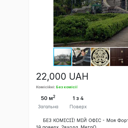
22,000
UAH
Комісійні
:
Без комісії
2
50 м
1 з 4
Загальна
Поверх
БЕЗ КОМІСІЇ! МІЙ ОФІС - Моя Форте
1й поверх. 2входа. МетрО