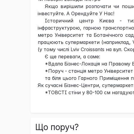
Якщо вирішили розпочати чи поши
інвестуйте. А Орендуйте У Нас!
Історичний центр Києва - ти
інфраструктурою, гарною транспортн
метро Університет та Ботанічного сад
працюють супермаркети (наприклад, Va
(у тому числі Lviv Croissants на вул. С
Є ще переваги, а саме:
*Вдала Бізнес-Локація на Правому Б
*Поруч - станція метро Університет
та біля цього Гарного Приміщення п
Як сучасні Бізнес-Центри, супермаркети
*ТОВСТІ стіни у 80-100 см нагадую
Що поруч?