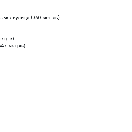
ська вулиця (360 метрів)
етрів)
547 метрів)