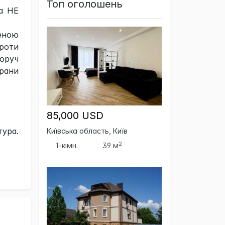
Топ оголошень
а НЕ
еною
роти
Поруч
орани
85,000 USD
тура.
Київська область, Київ
2
1-кімн.
39 м