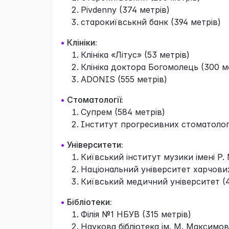
Pivdenny (374 метрів)
старокиївськнй банк (394 метрів)
•
Клініки:
Клініка «Літус» (53 метрів)
Клініка доктора Богомолець (300 м
ADONIS (555 метрів)
•
Стоматології:
Супрем (584 метрів)
Інститут прогресивних стоматологі
•
Університети:
Київський інститут музики імені Р. 
Національний університет харчових
Київський медичний університет (4
•
Бібліотеки:
Філія №1 НБУВ (315 метрів)
Наукова бібліотека ім. М. Максимов