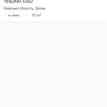
155,000 USD
Київська область, Ірпінь
2
4-кімн.
121 м