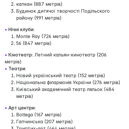
капкан (887 метрів)
Будинок дитячої творчості Подільского
району (991 метрів)
•
Нічні клуби:
Monte Ray (726 метрів)
56 (847 метрів)
•
Кінотеатр:
Летний кальян-кинотеатр (206
метрів)
•
Театри:
Новий український театр (152 метрів)
Національна філармонія України (276 метрів)
Київський академічний театр ляльок (484
метрів)
•
Арт центри:
Bottega (167 метрів)
Гапчинська (207 метрів)
Триптих-арт (464 метрів)