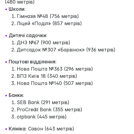
(480 метрів)
•
Школи:
Гімназія №48 (756 метрів)
Ліцей «Поділ» (857 метрів)
•
Дитячі садочки:
ДНЗ №67 (900 метрів)
Дитсадок №307 «Барвінок» (936 метрів)
•
Поштові відділення:
Нова Пошта №363 (296 метрів)
ВПЗ Київ 18 (340 метрів)
Нова Пошта №140 (507 метрів)
•
Банки:
SEB Bank (291 метрів)
ProCredit Bank (355 метрів)
otpbank (445 метрів)
•
Клініка:
Савон (643 метрів)