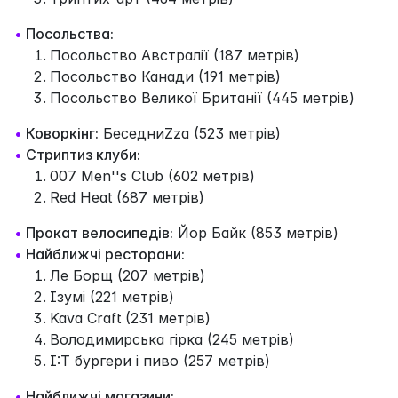
•
Посольства:
Посольство Австралії (187 метрів)
Посольство Канади (191 метрів)
Посольство Великої Британії (445 метрів)
•
Коворкінг:
БеседниZza (523 метрів)
•
Стриптиз клуби:
007 Men''s Club (602 метрів)
Red Heat (687 метрів)
•
Прокат велосипедів:
Йор Байк (853 метрів)
•
Найближчі ресторани:
Ле Борщ (207 метрів)
Ізумі (221 метрів)
Kava Craft (231 метрів)
Володимирська гірка (245 метрів)
І:Т бургери і пиво (257 метрів)
•
Найближчі магазини: