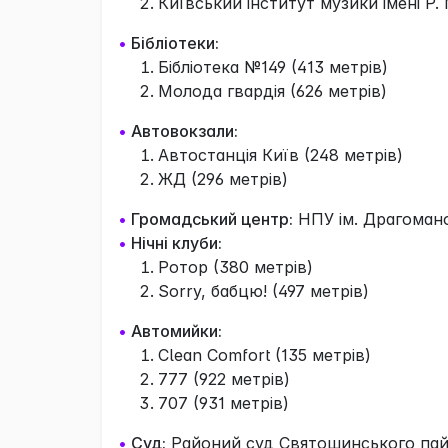
Київський інститут музики імені Р. 
•
Бібліотеки:
Бібліотека №149 (413 метрів)
Молода гвардія (626 метрів)
•
Автовокзали:
Автостанція Київ (248 метрів)
ЖД (296 метрів)
•
Громадський центр:
НПУ ім. Драгомано
•
Нічні клуби:
Ротор (380 метрів)
Sorry, бабцю! (497 метрів)
•
Автомийки:
Clean Comfort (135 метрів)
777 (922 метрів)
707 (931 метрів)
•
Суд:
Районий суд Святошинського пайо