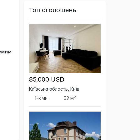
Топ оголошень
емим
85,000 USD
Київська область, Київ
2
1-кімн.
39 м