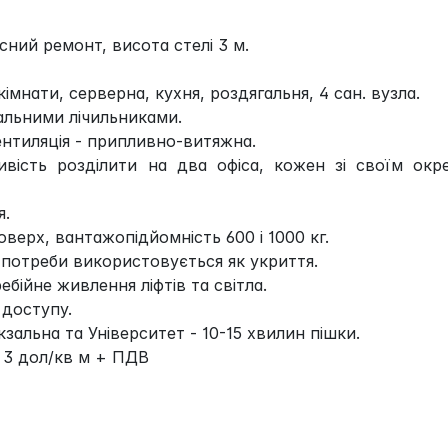
сний ремонт, висота стелі 3 м.
імнати, серверна, кухня, роздягальня, 4 сан. вузла.
альними лічильниками.
ентиляція - припливно-витяжна.
ивість розділити на два офіса, кожен зі своїм окр
я.
верх, вантажопідйомність 600 і 1000 кг.
 потреби використовується як укриття.
ебійне живлення ліфтів та світла.
 доступу.
зальна та Університет - 10-15 хвилин пішки.
 3 дол/кв м + ПДВ