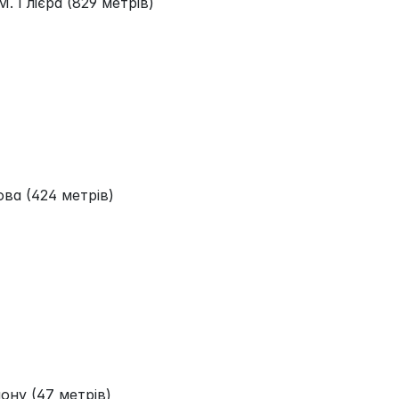
М. Глієра (829 метрів)
ва (424 метрів)
ну (47 метрів)