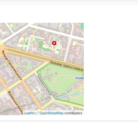
Leaflet
| ©
OpenStreetMap
contributors