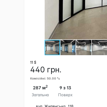
11
$
440
грн.
Комісійні
: 50.00 %
2
287 м
9 з 13
Загальна
Поверх
вул. Жилянська, 118