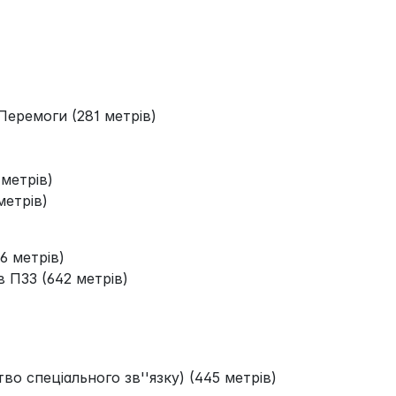
еремоги (281 метрів)
 метрів)
метрів)
6 метрів)
в ПЗЗ (642 метрів)
о спеціального зв''язку) (445 метрів)