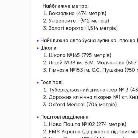
Найближче метро:
Вокзальна (474 метрів)
Університет (912 метрів)
Золоті ворота (1,514 метрів)
•
Найближча автобусна зупинка:
площа П
•
Школи:
Школа №165 (795 метрів)
Ліцей №38 ім. В.М. Молчанова (857
Гімназія №153 ім. О.С. Пушкіна (950 
•
Госпіталі:
Туберкульозний диспансер № 3 (43
Дорожня клінічна лікарня №1 ст.Киї
Oxford Medical (704 метрів)
•
Поштові відділення:
Нова Пошта №102 (274 метрів)
EMS Україна (Державне підприємств