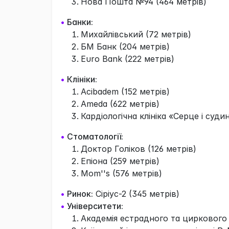
Нова Пошта №94 (464 метрів)
•
Банки:
Михайлівський (72 метрів)
БМ Банк (204 метрів)
Euro Bank (222 метрів)
•
Клініки:
Acibadem (152 метрів)
Ameda (622 метрів)
Кардіологічна клініка «Серце і суди
•
Стоматології:
Доктор Голіков (126 метрів)
Епіона (259 метрів)
Mom''s (576 метрів)
•
Ринок:
Сіріус-2 (345 метрів)
•
Університети:
Академія естрадного та циркового 