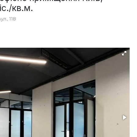
с./кв.м.
л., 118