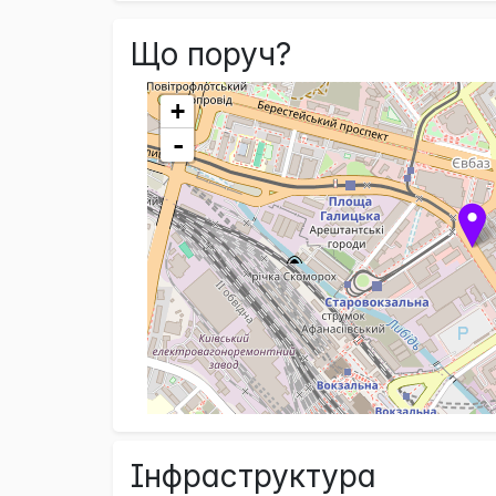
Що поруч?
+
-
Інфраструктура