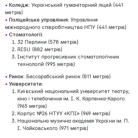
•
Коледж:
Український гуманітарний ліцей (441
метрів)
•
Поліцейське управління:
Управління
міжнародного співробітництва НПУ (441 метрів)
•
Стоматології:
32 Перлини (578 метрів)
RISU (882 метрів)
Інститут прогресивних стоматологічних
технологій (995 метрів)
•
Ринок:
Бессарабський ринок (811 метрів)
•
Університети:
Київський національний університет театру,
кіно і телебачення ім. І. К. Карпенка-Карого
(965 метрів)
Корпус №26 НТУУ «КПІ» (969 метрів)
Національна музична академія України ім. П.
І. Чайковського (971 метрів)