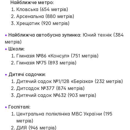
Найближче метро:
Кловська (654 метрів)
Арсенальна (880 метрів)
Хрещатик (920 метрів)
•
Найближча автобусна зупинка:
Юний технік (384
метрів)
•
Школи:
Гімназія №86 «Консул» (751 метрів)
Гімназія №75 (893 метрів)
•
Дитячі садочки:
Дитячий садок №1/128 «Берізка» (232 метрів)
Дитсадок №377 (874 метрів)
Дитячий садок №632 (903 метрів)
•
Госпіталі:
Центральна поліклініка МВС України (195
метрів)
ДИЯ (946 метрів)