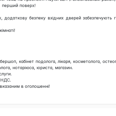
, перший поверх!
х, додаткову безпеку вхідних дверей забезпечують 
імнаті!
бершоп, кабінет подолога, лікаря, косметолога, остео
олога, нотаріюса, юриста, магазин.
слуги.
 НДС.
вказаним в оголошенні!