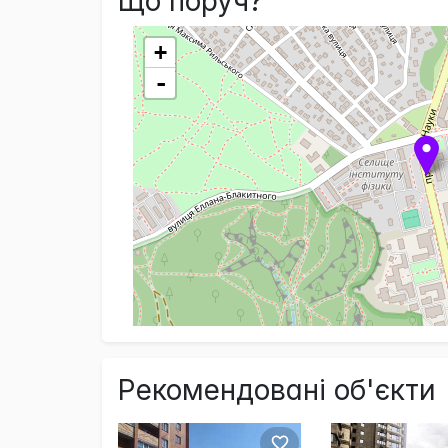
Що поруч?
+
-
Рекомендовані об'єкти