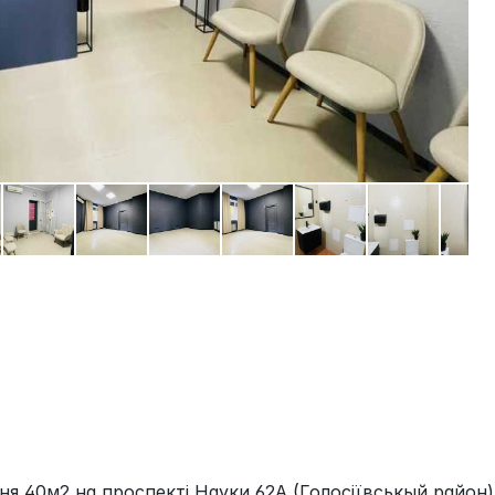
я 40м2 на проспекті Науки 62А (Голосіївськый район)