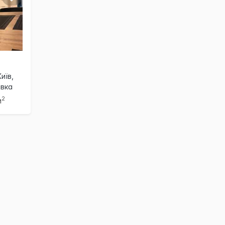
иїв,
івка
2
м