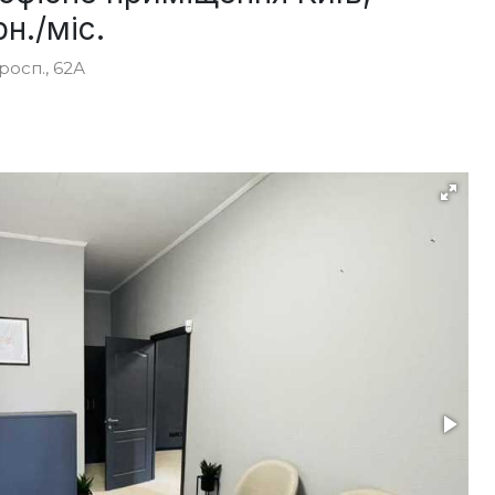
н./міс.
росп., 62А