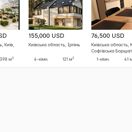
USD
155,000 USD
76,500 USD
, Київ,
Київська область, Ірпінь
Київська область, К
Софіївська Борщаг
2
2
398 м
4-кімн.
121 м
1-кімн.
41 