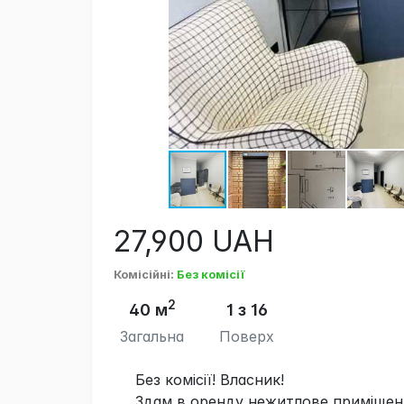
27,900
UAH
Комісійні
:
Без комісії
2
40 м
1 з 16
Загальна
Поверх
Без комісії! Власник!
Здам в оренду нежитлове приміщенн