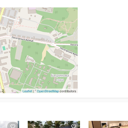
Leaflet
| ©
OpenStreetMap
contributors