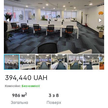
394,440
UAH
Комісійні
:
Без комісії
2
986 м
3 з 8
Загальна
Поверх