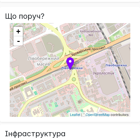
Що поруч?
+
-
Leaflet
| ©
OpenStreetMap
contributors
Інфраструктура