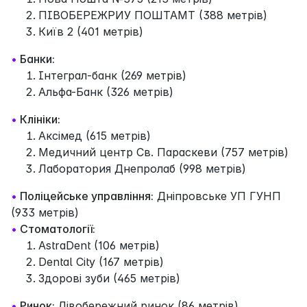
ПІВОБЕРЕЖРИУ ПОШТАМТ (388 метрів)
Київ 2 (401 метрів)
•
Банки:
Інтеграл-банк (269 метрів)
Альфа-Банк (326 метрів)
•
Клініки:
Аксімед (615 метрів)
Медичний центр Св. Параскеви (757 метрів)
Лаборатория Днепролаб (998 метрів)
•
Поліцейське управління:
Дніпровське УП ГУНП
(933 метрів)
•
Стоматології:
AstraDent (106 метрів)
Dental City (167 метрів)
Здорові зуби (465 метрів)
•
Ринок:
Лівобережний ринок (86 метрів)