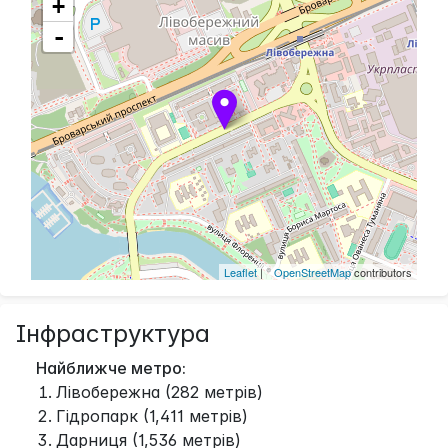
+
-
Leaflet
| ©
OpenStreetMap
contributors
Інфраструктура
Найближче метро:
Лівобережна (282 метрів)
Гідропарк (1,411 метрів)
Дарниця (1,536 метрів)