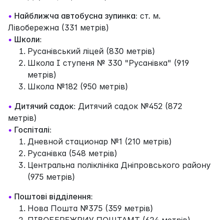
•
Найближча автобусна зупинка:
ст. м.
Лівобережна (331 метрів)
•
Школи:
Русанівський ліцей (830 метрів)
Школа І ступеня № 330 "Русанівка" (919
метрів)
Школа №182 (950 метрів)
•
Дитячий садок:
Дитячий садок №452 (872
метрів)
•
Госпіталі:
Дневной стационар №1 (210 метрів)
Русанівка (548 метрів)
Центральна поліклініка Дніпровського району
(975 метрів)
•
Поштові відділення:
Нова Пошта №375 (359 метрів)
ПІВОБЕРЕЖРИУ ПОШТАМТ (624 метрів)