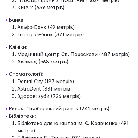
Київ 2 (639 метрів)
•
Банки:
Альфа-Банк (49 метрів)
Інтеграл-банк (371 метрів)
•
Клініки:
Медичний центр Св. Параскеви (487 метрів)
Аксімед (568 метрів)
•
Стоматології:
Dental City (183 метрів)
AstraDent (331 метрів)
Здорові зуби (726 метрів)
•
Ринок:
Лівобережний ринок (341 метрів)
•
Бібліотеки:
Бібліотека для юнацтва ім. Є. Кравченка (491
метрів)
Бібліотека П. Тичини (936 метрів)