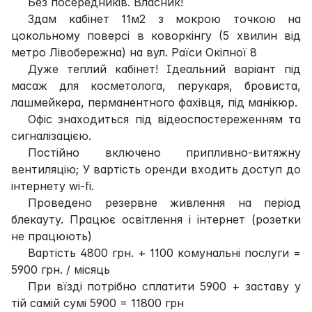
Без посередників. Власник!
Здам кабінет 11м2 з мокрою точкою на
цокольному поверсі в коворкінгу (5 хвилин від
метро Лівобережна) на вул. Раїси Окіпної 8
Дуже теплий кабінет! Ідеальний варіант під
масаж для косметолога, перукаря, бровиста,
лашмейкера, перманентного фахівця, під манікюр.
Офіс знаходиться під відеоспостереженням та
сигналізацією.
Постійно включено припливно-витяжну
вентиляцію; У вартість оренди входить доступ до
інтернету wi-fi.
Проведено резервне живлення на період
блекауту. Працює освітлення і інтернет (розетки
не працюють)
Вартість 4800 грн. + 1100 комунальні послуги =
5900 грн. / місяць
При вїзді потрібно сплатити 5900 + заставу у
тій самій сумі 5900 = 11800 грн