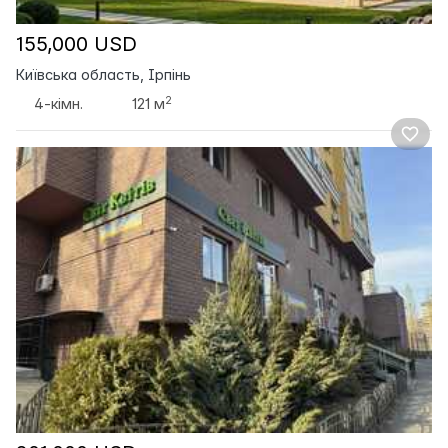
155,000 USD
Київська область, Ірпінь
2
4-кімн.
121 м