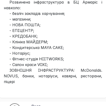
Розвинена інфраструктура в БЦ Армаріс і
навколо:
- безліч закладів харчування;
- магазини;
- НОВА ПОШТА;
- ЕПІЦЕНТР;
- КРЕДОБАНК;
- Клініка МАЙДЕРМ;
- Кондитерська MAYA CAKE;
- Нотаріус;
- Фітнес-студія HIITWORKS;
- Салон краси VOXI;
ЗОВНІШНЯ ІНФРАСТРУКТУРА: McDonalds.
NOVUS, банки, нотаріуси, кавярні, ресторани,
піцері