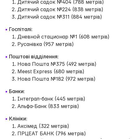
Дитячий садок №404 (788 метрів)
Дитячий садок №224 (838 метрів)
Дитячий садок №311 (884 метрів)
•
Госпіталі:
Дневной стационар №1 (608 метрів)
Русанівка (957 метрів)
•
Поштові відділення:
Нова Пошта №375 (492 метрів)
Meest Express (680 метрів)
Нова Пошта №182 (972 метрів)
•
Банки:
Інтеграл-банк (445 метрів)
Альфа-Банк (833 метрів)
•
Клініки:
Аксімед (322 метрів)
ПРЦЕАТ БАНК (796 метрів)