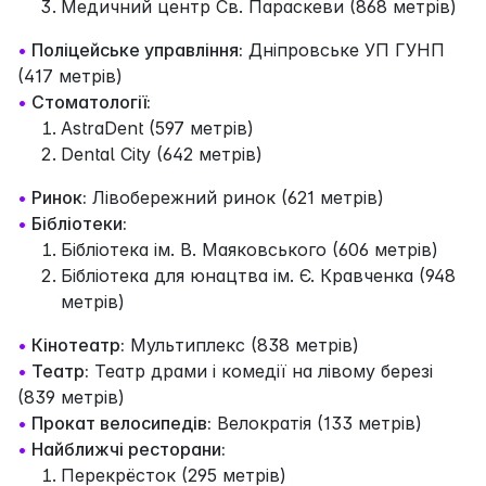
Медичний центр Св. Параскеви (868 метрів)
•
Поліцейське управління:
Дніпровське УП ГУНП
(417 метрів)
•
Стоматології:
AstraDent (597 метрів)
Dental City (642 метрів)
•
Ринок:
Лівобережний ринок (621 метрів)
•
Бібліотеки:
Бібліотека ім. В. Маяковського (606 метрів)
Бібліотека для юнацтва ім. Є. Кравченка (948
метрів)
•
Кінотеатр:
Мультиплекс (838 метрів)
•
Театр:
Театр драми і комедії на лівому березі
(839 метрів)
•
Прокат велосипедів:
Велократія (133 метрів)
•
Найближчі ресторани:
Перекрёсток (295 метрів)