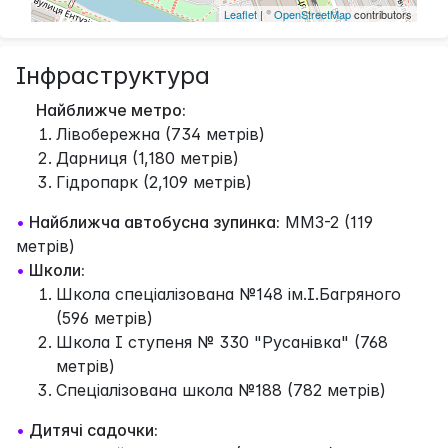
Leaflet
| ©
OpenStreetMap
contributors
Інфраструктура
Найближче метро:
Лівобережна (734 метрів)
Дарниця (1,180 метрів)
Гідропарк (2,109 метрів)
•
Найближча автобусна зупинка:
ММЗ-2 (119
метрів)
•
Школи:
Школа спеціалізована №148 ім.І.Багряного
(596 метрів)
Школа І ступеня № 330 "Русанівка" (768
метрів)
Спеціалізована школа №188 (782 метрів)
•
Дитячі садочки: