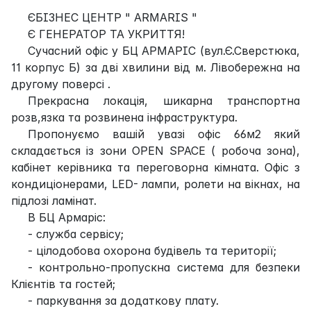
ЄБІЗНЕС ЦЕНТР " ARMARIS "
Є ГЕНЕРАТОР ТА УКРИТТЯ!
Сучасний офіс у БЦ АРМАРІС (вул.Є.Сверстюка,
11 корпус Б) за дві хвилини від м. Лівобережна на
другому поверсі .
Прекрасна локація, шикарна транспортна
розв,язка та розвинена інфраструктура.
Пропонуємо вашій увазі офіс 66м2 який
складається із зони OPEN SPACE ( робоча зона),
кабінет керівника та переговорна кімната. Офіс з
кондиціонерами, LED- лампи, ролети на вікнах, на
підлозі ламінат.
В БЦ Армаріс:
- служба сервісу;
- цілодобова охорона будівель та території;
- контрольно-пропускна система для безпеки
Клієнтів та гостей;
- паркування за додаткову плату.