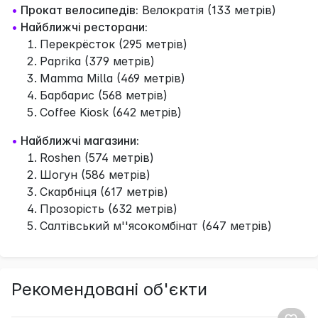
•
Прокат велосипедів:
Велократія (133 метрів)
•
Найближчі ресторани:
Перекрёсток (295 метрів)
Paprika (379 метрів)
Mamma Milla (469 метрів)
Барбарис (568 метрів)
Coffee Kiosk (642 метрів)
•
Найближчі магазини:
Roshen (574 метрів)
Шогун (586 метрів)
Скарбніця (617 метрів)
Прозорість (632 метрів)
Салтівський м''ясокомбінат (647 метрів)
Рекомендовані об'єкти