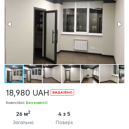
18,980
UAH
Комісійні
:
Без комісії
2
26 м
4 з 5
Загальна
Поверх