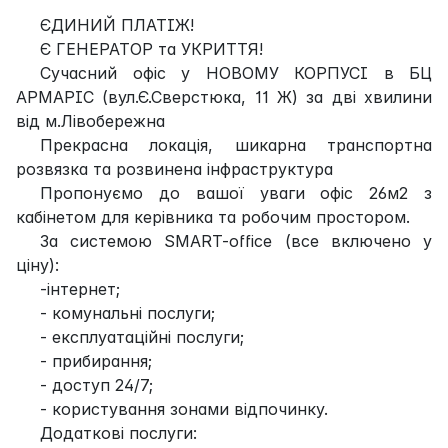
ЄДИНИЙ ПЛАТІЖ!
Є ГЕНЕРАТОР та УКРИТТЯ!
Сучасний офіс у НОВОМУ КОРПУСІ в БЦ
АРМАРІС (вул.Є.Сверстюка, 11 Ж) за дві хвилини
від м.Лівобережна
Прекрасна локація, шикарна транспортна
розвязка та розвинена інфраструктура
Пропонуємо до вашої уваги офіс 26м2 з
кабінетом для керівника та робочим простором.
За системою SMART-office (все включено у
ціну):
-інтернет;
- комунальні послуги;
- експлуатаційні послуги;
- прибирання;
- доступ 24/7;
- користування зонами відпочинку.
Додаткові послуги: