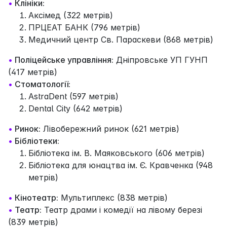
•
Клініки:
Аксімед (322 метрів)
ПРЦЕАТ БАНК (796 метрів)
Медичний центр Св. Параскеви (868 метрів)
•
Поліцейське управління:
Дніпровське УП ГУНП
(417 метрів)
•
Стоматології:
AstraDent (597 метрів)
Dental City (642 метрів)
•
Ринок:
Лівобережний ринок (621 метрів)
•
Бібліотеки:
Бібліотека ім. В. Маяковського (606 метрів)
Бібліотека для юнацтва ім. Є. Кравченка (948
метрів)
•
Кінотеатр:
Мультиплекс (838 метрів)
•
Театр:
Театр драми і комедії на лівому березі
(839 метрів)