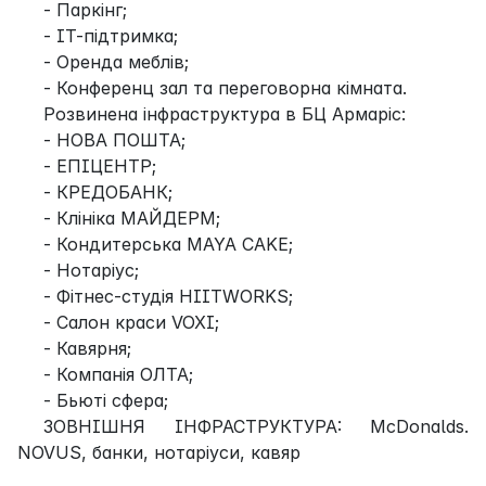
- Паркінг;
- ІТ-підтримка;
- Оренда меблів;
- Конференц зал та переговорна кімната.
Розвинена інфраструктура в БЦ Армаріс:
- НОВА ПОШТА;
- ЕПІЦЕНТР;
- КРЕДОБАНК;
- Клініка МАЙДЕРМ;
- Кондитерська MAYA CAKE;
- Нотаріус;
- Фітнес-студія HIITWORKS;
- Салон краси VOXI;
- Кавярня;
- Компанія ОЛТА;
- Бьюті сфера;
ЗОВНІШНЯ ІНФРАСТРУКТУРА: McDonalds.
NOVUS, банки, нотаріуси, кавяр