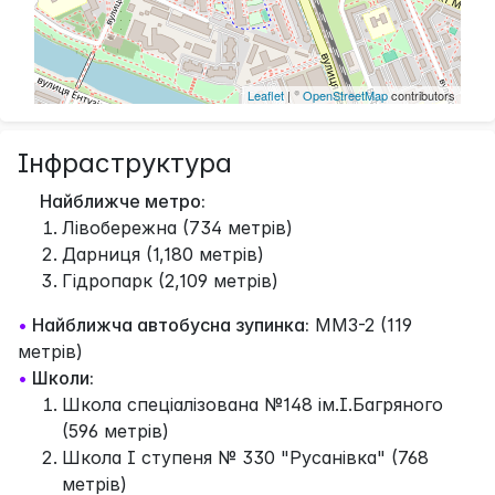
Leaflet
| ©
OpenStreetMap
contributors
Інфраструктура
Найближче метро:
Лівобережна (734 метрів)
Дарниця (1,180 метрів)
Гідропарк (2,109 метрів)
•
Найближча автобусна зупинка:
ММЗ-2 (119
метрів)
•
Школи:
Школа спеціалізована №148 ім.І.Багряного
(596 метрів)
Школа І ступеня № 330 "Русанівка" (768
метрів)