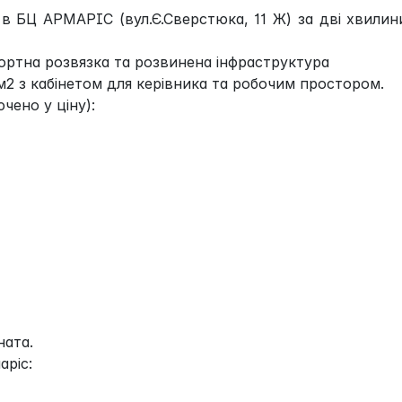
 БЦ АРМАРІС (вул.Є.Сверстюка, 11 Ж) за дві хвилин
ортна розвязка та розвинена інфраструктура
2 з кабінетом для керівника та робочим простором.
чено у ціну):
ната.
аріс: