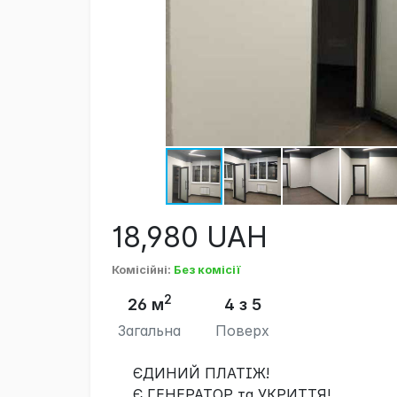
18,980
UAH
Комісійні
:
Без комісії
2
26 м
4 з 5
Загальна
Поверх
ЄДИНИЙ ПЛАТІЖ!
Є ГЕНЕРАТОР та УКРИТТЯ!