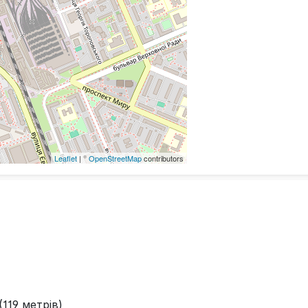
Leaflet
| ©
OpenStreetMap
contributors
119 метрів)