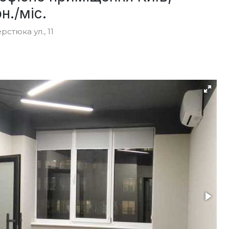
н./міс.
стюка ул., 11