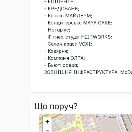
- ЕПІЦЕНТР;
- КРЕДОБАНК;
- Клініка МАЙДЕРМ;
- Кондитерська MAYA CAKE;
- Нотаріус;
- Фітнес-студія HIITWORKS;
- Салон краси VOXI;
- Кавярня;
- Компанія ОЛТА;
- Бьюті сфера;
ЗОВНІШНЯ ІНФРАСТРУКТУРА: McDona
Що поруч?
+
-