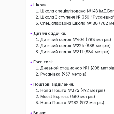
•
Школи:
Школа спеціалізована №148 ім.І.Баг
Школа І ступеня № 330 "Русанівка"
Спеціалізована школа №188 (782 ме
•
Дитячі садочки:
Дитячий садок №404 (788 метрів)
Дитячий садок №224 (838 метрів)
Дитячий садок №311 (884 метрів)
•
Госпіталі:
Дневной стационар №1 (608 метрів
Русанівка (957 метрів)
•
Поштові відділення:
Нова Пошта №375 (492 метрів)
Meest Express (680 метрів)
Нова Пошта №182 (972 метрів)
•
Банки: