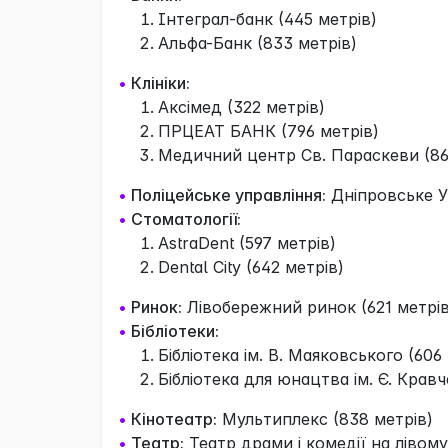
Інтеграл-банк (445 метрів)
Альфа-Банк (833 метрів)
•
Клініки:
Аксімед (322 метрів)
ПРЦЕАТ БАНК (796 метрів)
Медичний центр Св. Параскеви (86
•
Поліцейське управління:
Дніпровське У
•
Стоматології:
AstraDent (597 метрів)
Dental City (642 метрів)
•
Ринок:
Лівобережний ринок (621 метрів
•
Бібліотеки:
Бібліотека ім. В. Маяковського (606
Бібліотека для юнацтва ім. Є. Кравч
•
Кінотеатр:
Мультиплекс (838 метрів)
•
Театр:
Театр драми і комедії на лівому