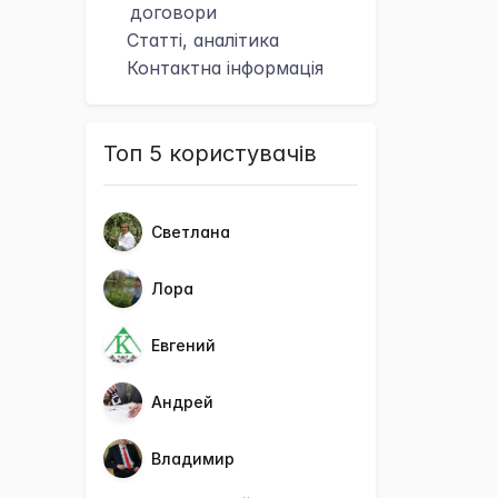
договори
Статті, аналітика
Контактна
інформація
Топ 5 користувачів
Светлана
Лора
Евгений
Андрей
Владимир