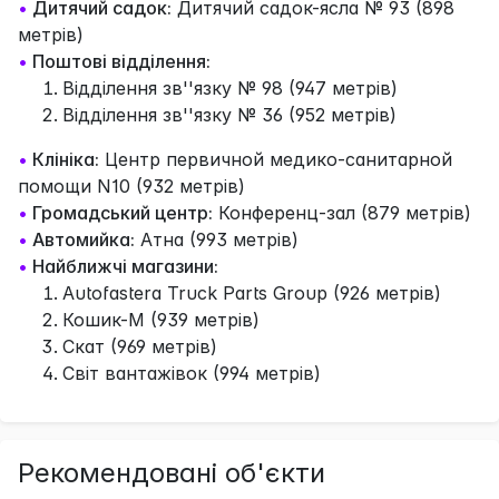
•
Дитячий садок:
Дитячий садок-ясла № 93 (898
метрів)
•
Поштові відділення:
Відділення зв''язку № 98 (947 метрів)
Відділення зв''язку № 36 (952 метрів)
•
Клініка:
Центр первичной медико-санитарной
помощи N10 (932 метрів)
•
Громадський центр:
Конференц-зал (879 метрів)
•
Автомийка:
Атна (993 метрів)
•
Найближчі магазини:
Autofastera Truck Parts Group (926 метрів)
Кошик-М (939 метрів)
Скат (969 метрів)
Світ вантажівок (994 метрів)
Рекомендовані об'єкти