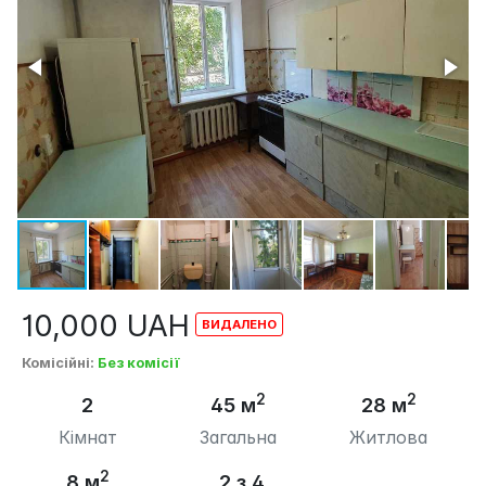
10,000
UAH
Комісійні
:
Без комісії
2
2
2
45 м
28 м
Кімнат
Загальна
Житлова
2
8 м
2 з 4