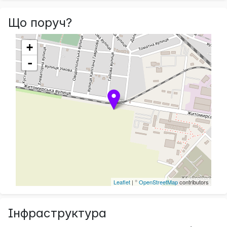
Що поруч?
+
-
Leaflet
| ©
OpenStreetMap
contributors
Інфраструктура