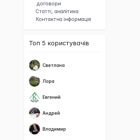
договори
Статті, аналітика
Контактна
інформація
Топ 5 користувачів
Светлана
Лора
Евгений
Андрей
Владимир