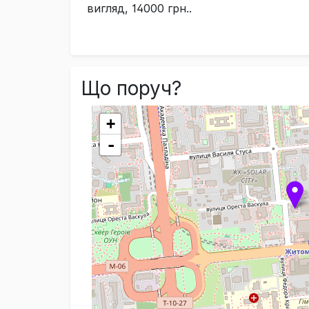
вигляд, 14000 грн..
Що поруч?
+
-