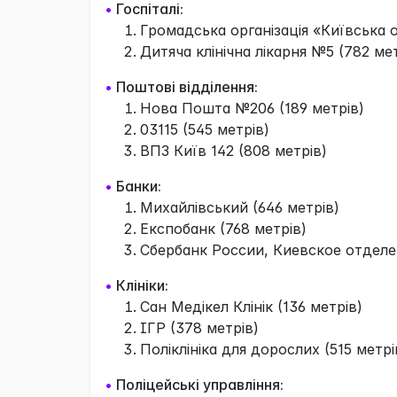
•
Госпіталі:
Громадська організація «Київська о
Дитяча клінічна лікарня №5 (782 мет
•
Поштові відділення:
Нова Пошта №206 (189 метрів)
03115 (545 метрів)
ВПЗ Київ 142 (808 метрів)
•
Банки:
Михайлiвський (646 метрів)
Експобанк (768 метрів)
Сбербанк России, Киевское отделе
•
Клініки:
Сан Медікел Клінік (136 метрів)
ІГР (378 метрів)
Поліклініка для дорослих (515 метрі
•
Поліцейські управління: