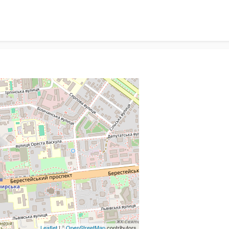
Leaflet
| ©
OpenStreetMap
contributors