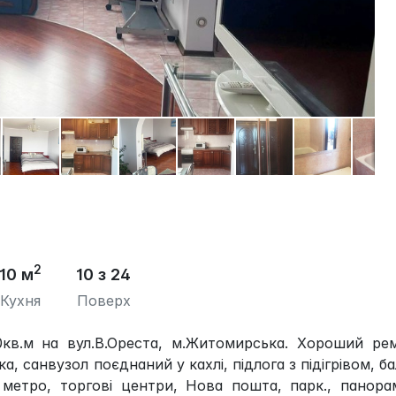
2
10 м
10 з 24
Кухня
Поверх
0кв.м на вул.В.Ореста, м.Житомирська. Хороший рем
ка, санвузол поєднаний у кахлі, підлога з підігрівом, б
метро, ​​торгові центри, Нова пошта, парк., панор