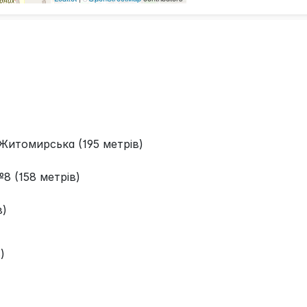
итомирська (195 метрів)
8 (158 метрів)
в)
)