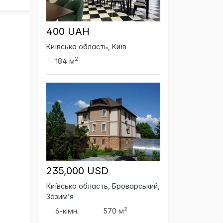
400 UAH
Київська область, Київ
2
184 м
235,000 USD
Київська область, Броварський,
Зазим’я
2
6-кімн.
570 м