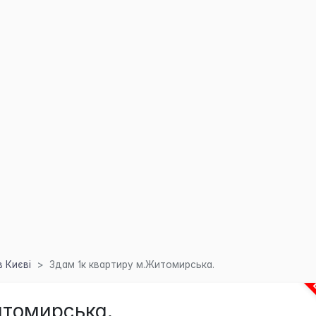
 Києві
Здам 1к квартиру м.Житомирська.
итомирська.