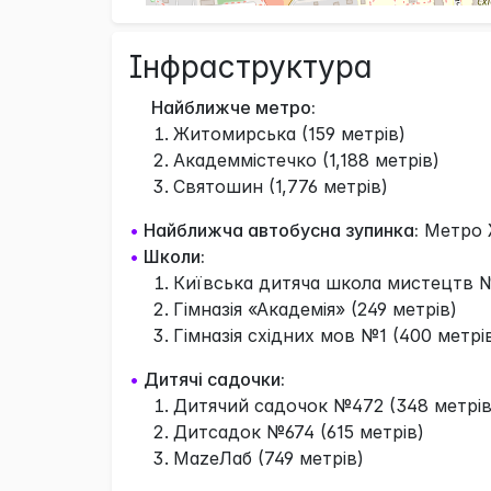
Інфраструктура
Найближче метро:
Житомирська (159 метрів)
Академмістечко (1,188 метрів)
Святошин (1,776 метрів)
•
Найближча автобусна зупинка:
Метро Ж
•
Школи:
Київська дитяча школа мистецтв №
Гімназія «Академія» (249 метрів)
Гімназія східних мов №1 (400 метрі
•
Дитячі садочки:
Дитячий садочок №472 (348 метрів
Дитсадок №674 (615 метрів)
MazeЛаб (749 метрів)