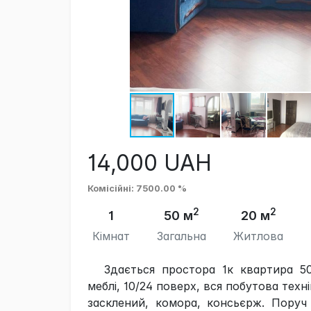
14,000
UAH
Комісійні
: 7500.00 %
2
2
1
50 м
20 м
Кімнат
Загальна
Житлова
Здається простора 1к квартира 5
меблі, 10/24 поверх, вся побутова техні
засклений, комора, консьєрж. Поруч 