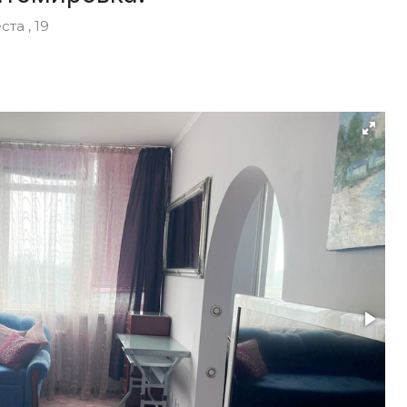
та , 19