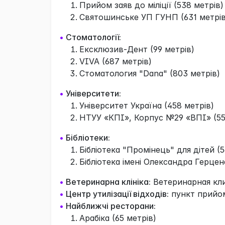
Прийом заяв до міліції (538 метрів)
Святошинське УП ГУНП (631 метрів
•
Стоматології:
Ексклюзив-Дент (99 метрів)
VIVA (687 метрів)
Стоматология "Dana" (803 метрів)
•
Університети:
Університет Україна (458 метрів)
НТУУ «КПІ», Корпус №29 «ВПІ» (55
•
Бібліотеки:
Бібліотека "Промінець" для дітей (5
Бібліотека імені Олександра Герцен
•
Ветеринарна клініка:
Ветеринарная кли
•
Центр утилізації відходів:
пункт прийом
•
Найближчі ресторани:
Арабіка (65 метрів)