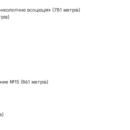
нкологічна асоціація» (781 метрів)
рів)
ние №15 (861 метрів)
в)