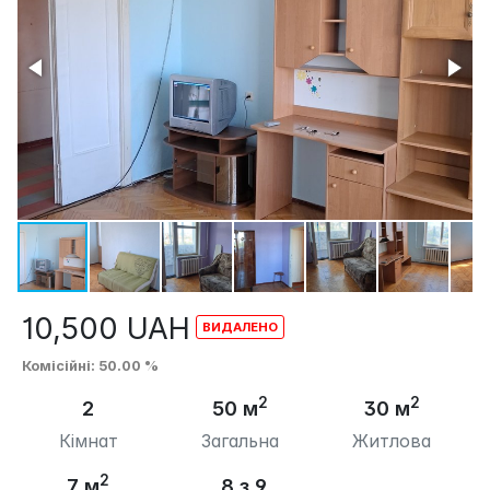
10,500
UAH
Комісійні
: 50.00 %
2
2
2
50 м
30 м
Кімнат
Загальна
Житлова
2
7 м
8 з 9