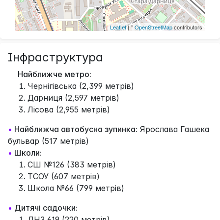
Leaflet
| ©
OpenStreetMap
contributors
Інфраструктура
Найближче метро:
Чернігівська (2,399 метрів)
Дарниця (2,597 метрів)
Лісова (2,955 метрів)
•
Найближча автобусна зупинка:
Ярослава Гашека
бульвар (517 метрів)
•
Школи:
СШ №126 (383 метрів)
ТСОУ (607 метрів)
Школа №66 (799 метрів)
•
Дитячі садочки:
ДНЗ 619 (220 метрів)