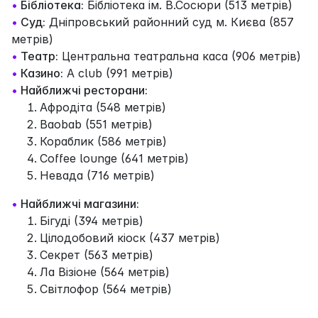
•
Бібліотека:
Бібліотека ім. В.Сосюри (513 метрів)
•
Суд:
Дніпровський районний суд м. Києва (857
метрів)
•
Театр:
Центральна театральна каса (906 метрів)
•
Казино:
A club (991 метрів)
•
Найближчі ресторани:
Афродіта (548 метрів)
Baobab (551 метрів)
Кораблик (586 метрів)
Coffee lounge (641 метрів)
Невада (716 метрів)
•
Найближчі магазини:
Бігуді (394 метрів)
Цілодобовий кіоск (437 метрів)
Секрет (563 метрів)
Ла Візіоне (564 метрів)
Світлофор (564 метрів)