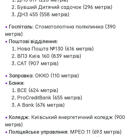
Бувший Дитячий садочок (296 метрів)
ДНЗ 455 (558 метрів)
•
Госпіталь:
Стоматологічна поліклиніка (390
метрів)
•
Поштові відділення:
Нова Пошта №130 (616 метрів)
ВПЗ Київ 160 (839 метрів)
САТ (907 метрів)
•
Заправка:
ОККО (110 метрів)
•
Банки:
BCE (624 метрів)
ProCreditBank (655 метрів)
A Bank (676 метрів)
•
Коледж:
Київський енергетичний коледж (900
метрів)
•
Поліцейське управління:
МРЕО 11 (693 метрів)